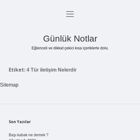
menüyü
Anasayfa
aç
Gizlilik Politikası
Günlük Notlar
Yasal Uyarı
Eğlenceli ve dikkat çekici kısa içeriklerle dolu.
Hakkımızda
Etiket:
4 Tür iletişim Nelerdir
Sitemap
Sidebar
Son Yazılar
Başı kabak ne demek ?