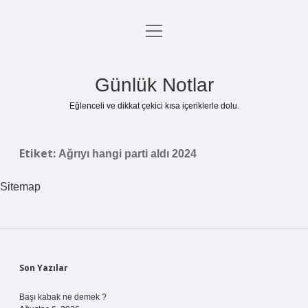
menüyü
Anasayfa
aç
Gizlilik Politikası
Günlük Notlar
Yasal Uyarı
Eğlenceli ve dikkat çekici kısa içeriklerle dolu.
Hakkımızda
Etiket:
Ağrıyı hangi parti aldı 2024
Sitemap
Sidebar
Son Yazılar
Başı kabak ne demek ?