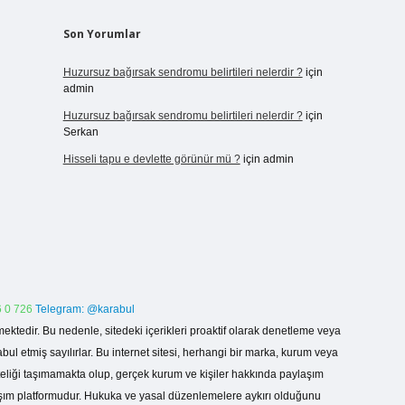
Son Yorumlar
Huzursuz bağırsak sendromu belirtileri nelerdir ?
için
admin
Huzursuz bağırsak sendromu belirtileri nelerdir ?
için
Serkan
Hisseli tapu e devlette görünür mü ?
için
admin
 0 726
Telegram: @karabul
ektedir. Bu nedenle, sitedeki içerikleri proaktif olarak denetleme veya
 etmiş sayılırlar. Bu internet sitesi, herhangi bir marka, kurum veya
niteliği taşımamakta olup, gerçek kurum ve kişiler hakkında paylaşım
laşım platformudur. Hukuka ve yasal düzenlemelere aykırı olduğunu