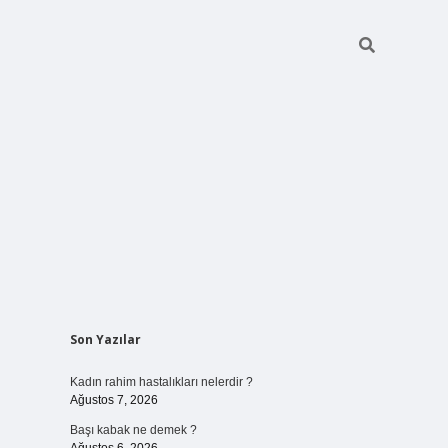
Sidebar
Son Yazılar
elexbet
ilbet mo
Kadın rahim hastalıkları nelerdir ?
Ağustos 7, 2026
Başı kabak ne demek ?