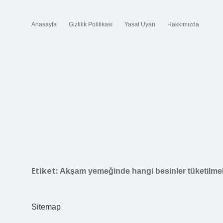
Anasayfa
Gizlilik Politikası
Yasal Uyarı
Hakkımızda
Etiket:
Akşam yemeğinde hangi besinler tüketilmel
Sitemap