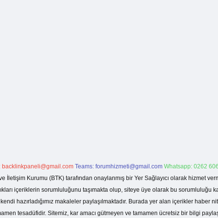
:
backlinkpaneli@gmail.com
Teams:
forumhizmeti@gmail.com
Whatsapp: 0262 606
ve İletişim Kurumu (BTK) tarafından onaylanmış bir Yer Sağlayıcı olarak hizmet verm
rı içeriklerin sorumluluğunu taşımakta olup, siteye üye olarak bu sorumluluğu kabul
a kendi hazırladığımız makaleler paylaşılmaktadır. Burada yer alan içerikler haber 
tamamen tesadüfidir. Sitemiz, kar amacı gütmeyen ve tamamen ücretsiz bir bilgi pay