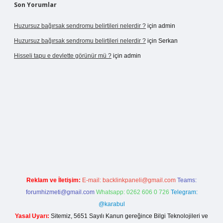
Son Yorumlar
Huzursuz bağırsak sendromu belirtileri nelerdir ?
için
admin
Huzursuz bağırsak sendromu belirtileri nelerdir ?
için
Serkan
Hisseli tapu e devlette görünür mü ?
için
admin
xbet
ilbet mobil giriş
betexper yeni giriş
Reklam ve İletişim:
E-mail:
backlinkpaneli@gmail.com
Teams:
forumhizmeti@gmail.com
Whatsapp: 0262 606 0 726
Telegram:
@karabul
Yasal Uyarı:
Sitemiz, 5651 Sayılı Kanun gereğince Bilgi Teknolojileri ve