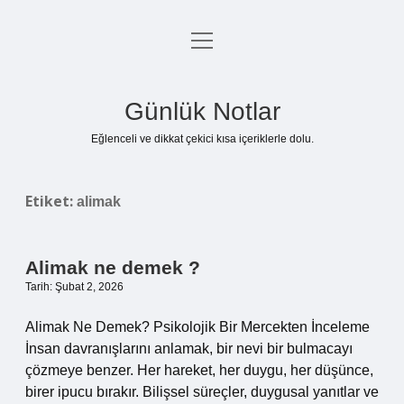
menüyü
Anasayfa
aç
Gizlilik Politikası
Günlük Notlar
Yasal Uyarı
Eğlenceli ve dikkat çekici kısa içeriklerle dolu.
Hakkımızda
Etiket:
alimak
Alimak ne demek ?
Tarih: Şubat 2, 2026
Alimak Ne Demek? Psikolojik Bir Mercekten İnceleme
İnsan davranışlarını anlamak, bir nevi bir bulmacayı
çözmeye benzer. Her hareket, her duygu, her düşünce,
birer ipucu bırakır. Bilişsel süreçler, duygusal yanıtlar ve