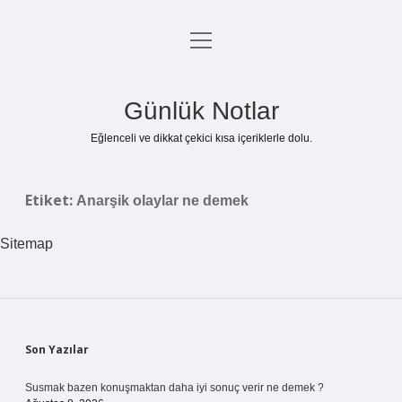
menüyü
Anasayfa
aç
Gizlilik Politikası
Günlük Notlar
Yasal Uyarı
Eğlenceli ve dikkat çekici kısa içeriklerle dolu.
Hakkımızda
Etiket:
Anarşik olaylar ne demek
Sitemap
Sidebar
Son Yazılar
Susmak bazen konuşmaktan daha iyi sonuç verir ne demek ?