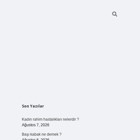
Sidebar
Son Yazılar
elexbet
ilbet mobil giriş
betexper 
Kadın rahim hastalıkları nelerdir ?
Ağustos 7, 2026
Başı kabak ne demek ?