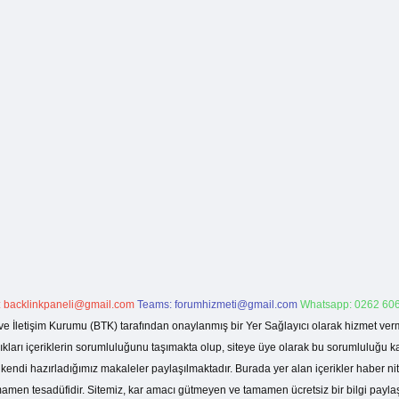
:
backlinkpaneli@gmail.com
Teams:
forumhizmeti@gmail.com
Whatsapp: 0262 606
ve İletişim Kurumu (BTK) tarafından onaylanmış bir Yer Sağlayıcı olarak hizmet verm
rı içeriklerin sorumluluğunu taşımakta olup, siteye üye olarak bu sorumluluğu kabul
a kendi hazırladığımız makaleler paylaşılmaktadır. Burada yer alan içerikler haber 
tamamen tesadüfidir. Sitemiz, kar amacı gütmeyen ve tamamen ücretsiz bir bilgi pay