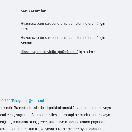
Son Yorumlar
Huzursuz bağırsak sendromu belirtileri nelerdir ?
için
admin
Huzursuz bağırsak sendromu belirtileri nelerdir ?
için
Serkan
Hisseli tapu e devlette görünür mü ?
için
admin
 0 726
Telegram: @karabul
ektedir. Bu nedenle, sitedeki içerikleri proaktif olarak denetleme veya
 etmiş sayılırlar. Bu internet sitesi, herhangi bir marka, kurum veya
niteliği taşımamakta olup, gerçek kurum ve kişiler hakkında paylaşım
laşım platformudur. Hukuka ve yasal düzenlemelere aykırı olduğunu