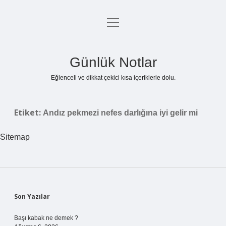
menüyü
Anasayfa
aç
Gizlilik Politikası
Günlük Notlar
Yasal Uyarı
Eğlenceli ve dikkat çekici kısa içeriklerle dolu.
Hakkımızda
Etiket:
Andız pekmezi nefes darlığına iyi gelir mi
Sitemap
Sidebar
Son Yazılar
Başı kabak ne demek ?