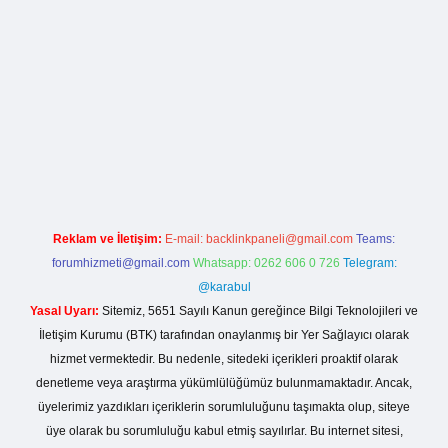
xbet
ilbet mobil giriş
betexper yeni giriş
Reklam ve İletişim:
E-mail:
backlinkpaneli@gmail.com
Teams:
forumhizmeti@gmail.com
Whatsapp: 0262 606 0 726
Telegram:
@karabul
Yasal Uyarı:
Sitemiz, 5651 Sayılı Kanun gereğince Bilgi Teknolojileri ve
İletişim Kurumu (BTK) tarafından onaylanmış bir Yer Sağlayıcı olarak
hizmet vermektedir. Bu nedenle, sitedeki içerikleri proaktif olarak
denetleme veya araştırma yükümlülüğümüz bulunmamaktadır. Ancak,
üyelerimiz yazdıkları içeriklerin sorumluluğunu taşımakta olup, siteye
üye olarak bu sorumluluğu kabul etmiş sayılırlar. Bu internet sitesi,