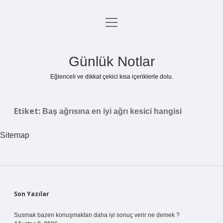
menüyü
Anasayfa
aç
Gizlilik Politikası
Günlük Notlar
Yasal Uyarı
Eğlenceli ve dikkat çekici kısa içeriklerle dolu.
Hakkımızda
Etiket:
Baş ağrısına en iyi ağrı kesici hangisi
Sitemap
Sidebar
Son Yazılar
Susmak bazen konuşmaktan daha iyi sonuç verir ne demek ?