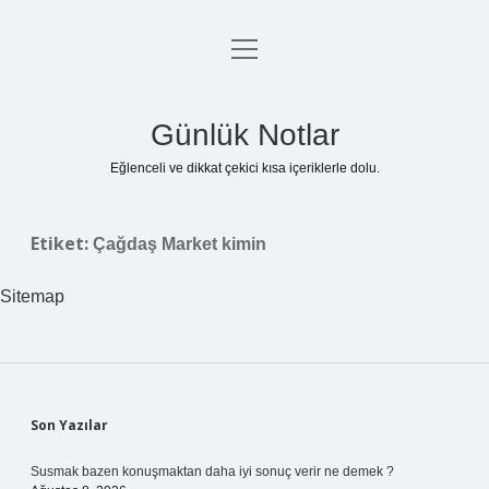
menüyü
Anasayfa
aç
Gizlilik Politikası
Günlük Notlar
Yasal Uyarı
Eğlenceli ve dikkat çekici kısa içeriklerle dolu.
Hakkımızda
Etiket:
Çağdaş Market kimin
Sitemap
Sidebar
Son Yazılar
Susmak bazen konuşmaktan daha iyi sonuç verir ne demek ?