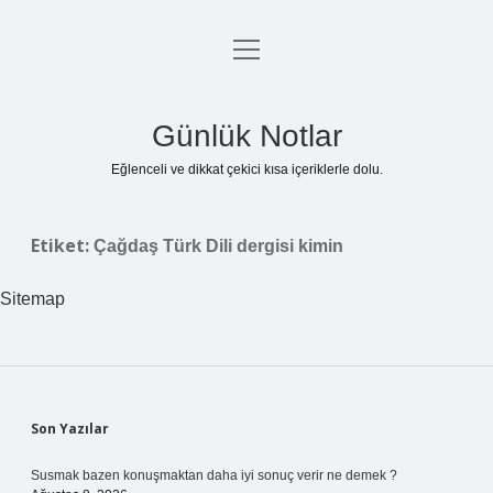
menüyü
Anasayfa
aç
Gizlilik Politikası
Günlük Notlar
Yasal Uyarı
Eğlenceli ve dikkat çekici kısa içeriklerle dolu.
Hakkımızda
Etiket:
Çağdaş Türk Dili dergisi kimin
Sitemap
Sidebar
Son Yazılar
Susmak bazen konuşmaktan daha iyi sonuç verir ne demek ?