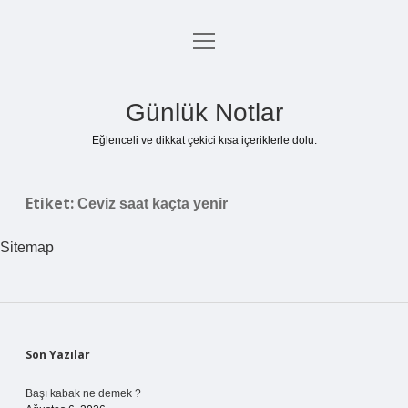
menüyü
Anasayfa
aç
Gizlilik Politikası
Günlük Notlar
Yasal Uyarı
Eğlenceli ve dikkat çekici kısa içeriklerle dolu.
Hakkımızda
Etiket:
Ceviz saat kaçta yenir
Sitemap
Sidebar
Son Yazılar
Başı kabak ne demek ?