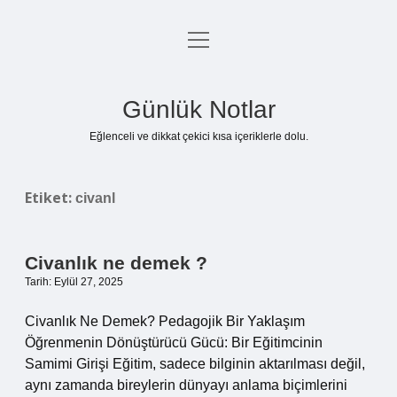
menüyü
Anasayfa
aç
Gizlilik Politikası
Günlük Notlar
Yasal Uyarı
Eğlenceli ve dikkat çekici kısa içeriklerle dolu.
Hakkımızda
Etiket:
civanl
Civanlık ne demek ?
Tarih: Eylül 27, 2025
Civanlık Ne Demek? Pedagojik Bir Yaklaşım
Öğrenmenin Dönüştürücü Gücü: Bir Eğitimcinin
Samimi Girişi Eğitim, sadece bilginin aktarılması değil,
aynı zamanda bireylerin dünyayı anlama biçimlerini