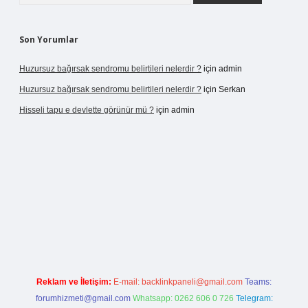
Son Yorumlar
Huzursuz bağırsak sendromu belirtileri nelerdir ?
için
admin
Huzursuz bağırsak sendromu belirtileri nelerdir ?
için
Serkan
Hisseli tapu e devlette görünür mü ?
için
admin
etexper yeni giriş
Reklam ve İletişim:
E-mail:
backlinkpaneli@gmail.com
Teams:
forumhizmeti@gmail.com
Whatsapp: 0262 606 0 726
Telegram: