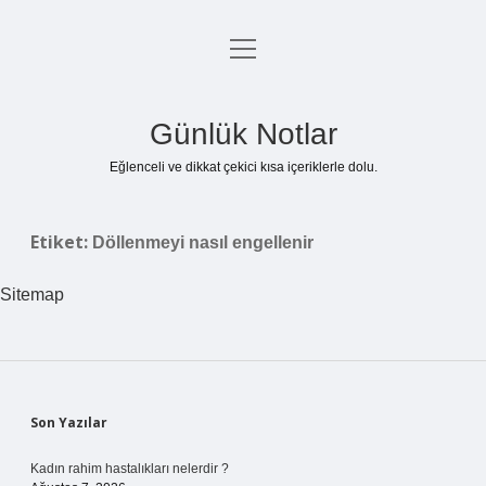
menüyü
Anasayfa
aç
Gizlilik Politikası
Günlük Notlar
Yasal Uyarı
Eğlenceli ve dikkat çekici kısa içeriklerle dolu.
Hakkımızda
Etiket:
Döllenmeyi nasıl engellenir
Sitemap
Sidebar
Son Yazılar
Kadın rahim hastalıkları nelerdir ?