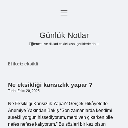
menüyü
Anasayfa
aç
Gizlilik Politikası
Günlük Notlar
Yasal Uyarı
Eğlenceli ve dikkat çekici kısa içeriklerle dolu.
Hakkımızda
Etiket:
eksikli
Ne eksikliği kansızlık yapar ?
Tarih: Ekim 20, 2025
Ne Eksikliği Kansızlık Yapar? Gerçek Hikâyelerle
Anemiye Yakından Bakış “Son zamanlarda kendimi
sürekli yorgun hissediyorum, merdiven çıkarken bile
nefes nefese kalıyorum.” Bu sözleri bir kez olsun