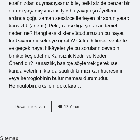
etrafınızdan duymadıysanız bile, belki siz de benzer bir
durum yaşamışsınızdır. İşte bu yaygın şikâyetlerin
ardında çoğu zaman sessizce ilerleyen bir sorun yatar:
kansızlık (anemi). Peki, kansızlığa yol açan temel
neden ne? Hangi eksiklikler vücudumuzun bu hayati
fonksiyonunu sekteye uğratır? Gelin, bilimsel verilerle
ve gerçek hayat hikâyeleriyle bu soruların cevabını
birlikte keşfedelim. Kansızlık Nedir ve Neden
Önemlidir? Kansızlık, basitçe söylemek gerekirse,
kanda yeterli miktarda sağlıklı kırmızı kan hücresinin
veya hemoglobinin bulunmaması durumudur.
Hemoglobin, oksijeni dokulara…
Ne
Devamını okuyun
12 Yorum
eksikliği
kansızlık
yapar
?
Sitemap