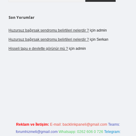
Son Yorumlar
Huzursuz bağırsak sendromu belirtileri nelerdir ?
için
admin
Huzursuz bağırsak sendromu belirtileri nelerdir ?
için
Serkan
Hisseli tapu e devlette görünür mü ?
için
admin
etexper yeni giriş
Reklam ve İletişim:
E-mail:
backlinkpaneli@gmail.com
Teams:
forumhizmeti@gmail.com
Whatsapp: 0262 606 0 726
Telegram: