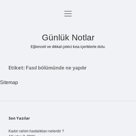
menüyü
Anasayfa
aç
Gizlilik Politikası
Günlük Notlar
Yasal Uyarı
Eğlenceli ve dikkat çekici kısa içeriklerle dolu.
Hakkımızda
Etiket:
Fasıl bölümünde ne yapılır
Sitemap
Sidebar
Son Yazılar
Kadın rahim hastalıkları nelerdir ?