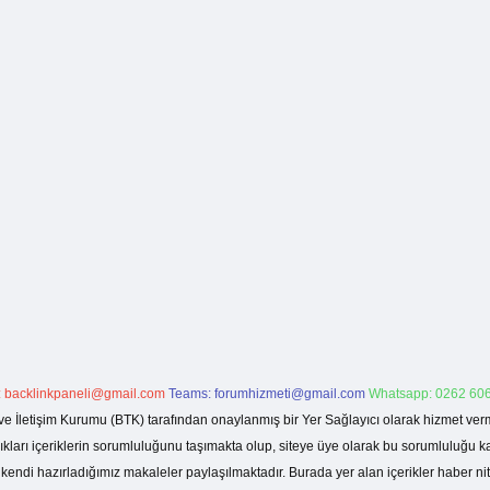
:
backlinkpaneli@gmail.com
Teams:
forumhizmeti@gmail.com
Whatsapp: 0262 606
ve İletişim Kurumu (BTK) tarafından onaylanmış bir Yer Sağlayıcı olarak hizmet verm
rı içeriklerin sorumluluğunu taşımakta olup, siteye üye olarak bu sorumluluğu kabul
a kendi hazırladığımız makaleler paylaşılmaktadır. Burada yer alan içerikler haber 