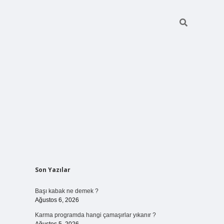
Sidebar
Son Yazılar
elexbet
ilbet mobil giriş
betexper ye
Başı kabak ne demek ?
Ağustos 6, 2026
Karma programda hangi çamaşırlar yıkanır ?