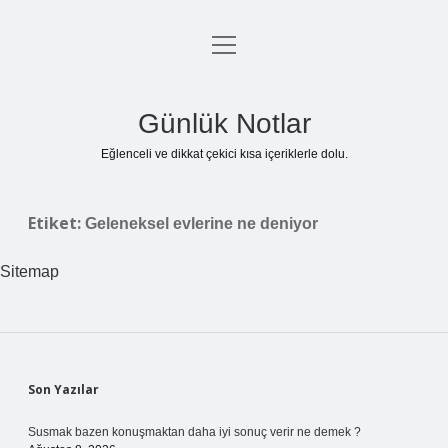
menüyü
Anasayfa
aç
Gizlilik Politikası
Günlük Notlar
Yasal Uyarı
Eğlenceli ve dikkat çekici kısa içeriklerle dolu.
Hakkımızda
Etiket:
Geleneksel evlerine ne deniyor
Sitemap
Sidebar
Son Yazılar
Susmak bazen konuşmaktan daha iyi sonuç verir ne demek ?