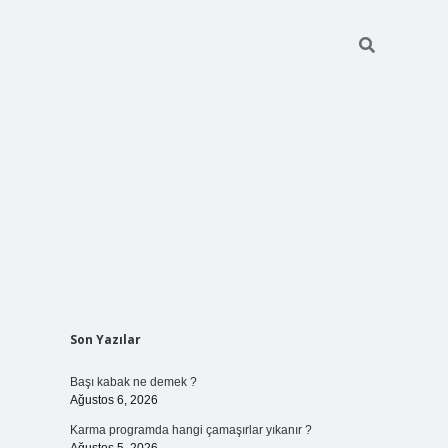
Sidebar
Son Yazılar
elexbet
ilbet mobil giriş
betexper y
Başı kabak ne demek ?
Ağustos 6, 2026
Karma programda hangi çamaşırlar yıkanır ?