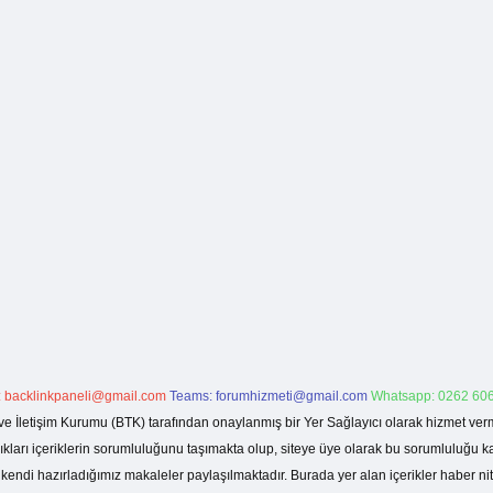
:
backlinkpaneli@gmail.com
Teams:
forumhizmeti@gmail.com
Whatsapp: 0262 606
ve İletişim Kurumu (BTK) tarafından onaylanmış bir Yer Sağlayıcı olarak hizmet verm
rı içeriklerin sorumluluğunu taşımakta olup, siteye üye olarak bu sorumluluğu kabul
a kendi hazırladığımız makaleler paylaşılmaktadır. Burada yer alan içerikler haber 