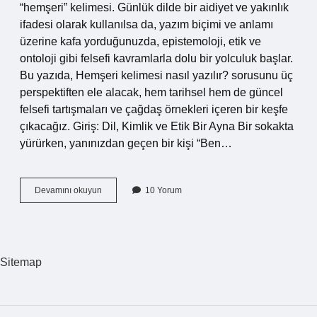
“hemşeri” kelimesi. Günlük dilde bir aidiyet ve yakınlık
ifadesi olarak kullanılsa da, yazım biçimi ve anlamı
üzerine kafa yorduğunuzda, epistemoloji, etik ve
ontoloji gibi felsefi kavramlarla dolu bir yolculuk başlar.
Bu yazıda, Hemşeri kelimesi nasıl yazılır? sorusunu üç
perspektiften ele alacak, hem tarihsel hem de güncel
felsefi tartışmaları ve çağdaş örnekleri içeren bir keşfe
çıkacağız. Giriş: Dil, Kimlik ve Etik Bir Ayna Bir sokakta
yürürken, yanınızdan geçen bir kişi “Ben…
Hemşeri
Devamını okuyun
10 Yorum
kelimesi
nasıl
yazılır
?
Sitemap