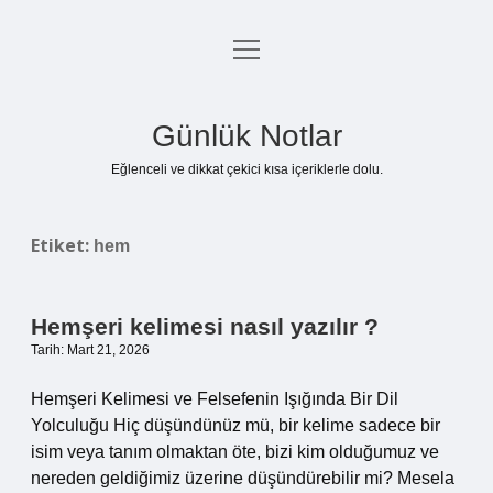
menüyü
Anasayfa
aç
Gizlilik Politikası
Günlük Notlar
Yasal Uyarı
Eğlenceli ve dikkat çekici kısa içeriklerle dolu.
Hakkımızda
Etiket:
hem
Hemşeri kelimesi nasıl yazılır ?
Tarih: Mart 21, 2026
Hemşeri Kelimesi ve Felsefenin Işığında Bir Dil
Yolculuğu Hiç düşündünüz mü, bir kelime sadece bir
isim veya tanım olmaktan öte, bizi kim olduğumuz ve
nereden geldiğimiz üzerine düşündürebilir mi? Mesela