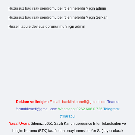
Huzursuz bağırsak sendromu belirtileri nelerdir ?
için
admin
Huzursuz bağırsak sendromu belirtileri nelerdir ?
için
Serkan
Hisseli tapu e devlette görünür mü ?
için
admin
etexper yeni giriş
Reklam ve İletişim:
E-mail:
backlinkpaneli@gmail.com
Teams:
forumhizmeti@gmail.com
Whatsapp: 0262 606 0 726
Telegram:
@karabul
Yasal Uyarı:
Sitemiz, 5651 Sayılı Kanun gereğince Bilgi Teknolojileri ve
İletişim Kurumu (BTK) tarafından onaylanmış bir Yer Sağlayıcı olarak