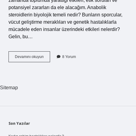
zamanda toplumda yarattığı etkileri, etik soruları ve
potansiyel zararları da ele alacağım. Anabolik
steroidlerin biyolojik temeli nedir? Bunların sporcular,
vücut geliştirme meraklıları ve genetik hastalıklarla
mücadele eden insanlar üzerindeki etkileri nelerdir?
Gelin, bu…
Anabolika
Devamını okuyun
8 Yorum
nedir
biyolojide
?
Sitemap
Sidebar
Son Yazılar