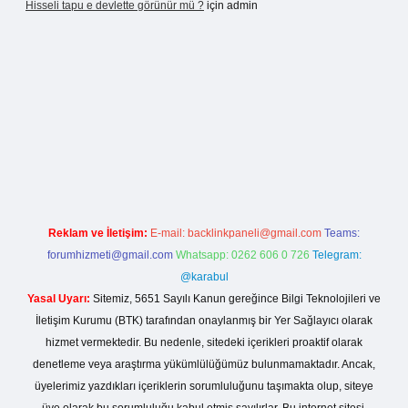
Hisseli tapu e devlette görünür mü ?
için
admin
bet
ilbet mobil giriş
betexper yeni giriş
Reklam ve İletişim:
E-mail:
backlinkpaneli@gmail.com
Teams:
forumhizmeti@gmail.com
Whatsapp: 0262 606 0 726
Telegram:
@karabul
Yasal Uyarı:
Sitemiz, 5651 Sayılı Kanun gereğince Bilgi Teknolojileri ve
İletişim Kurumu (BTK) tarafından onaylanmış bir Yer Sağlayıcı olarak
hizmet vermektedir. Bu nedenle, sitedeki içerikleri proaktif olarak
denetleme veya araştırma yükümlülüğümüz bulunmamaktadır. Ancak,
üyelerimiz yazdıkları içeriklerin sorumluluğunu taşımakta olup, siteye