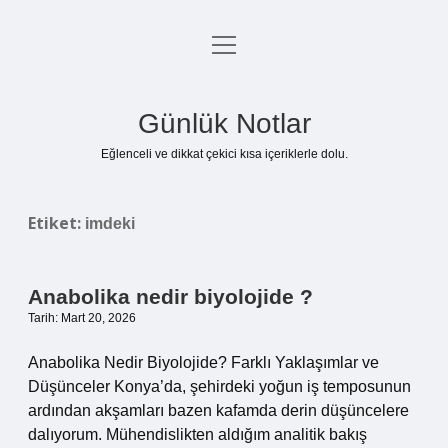
menüyü
Anasayfa
aç
Gizlilik Politikası
Günlük Notlar
Yasal Uyarı
Eğlenceli ve dikkat çekici kısa içeriklerle dolu.
Hakkımızda
Etiket:
imdeki
Anabolika nedir biyolojide ?
Tarih: Mart 20, 2026
Anabolika Nedir Biyolojide? Farklı Yaklaşımlar ve
Düşünceler Konya’da, şehirdeki yoğun iş temposunun
ardından akşamları bazen kafamda derin düşüncelere
dalıyorum. Mühendislikten aldığım analitik bakış