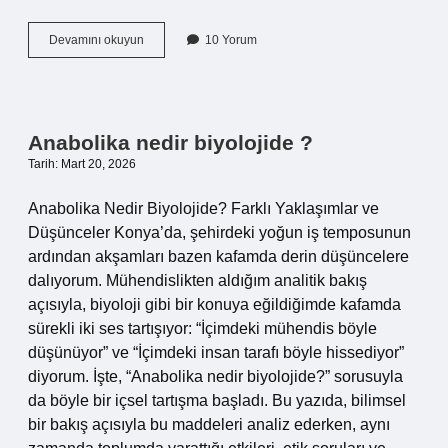
Anabolika
Devamını okuyun
10 Yorum
nedir
biyolojide
?
Anabolika nedir biyolojide ?
Tarih: Mart 20, 2026
Anabolika Nedir Biyolojide? Farklı Yaklaşımlar ve
Düşünceler Konya’da, şehirdeki yoğun iş temposunun
ardından akşamları bazen kafamda derin düşüncelere
dalıyorum. Mühendislikten aldığım analitik bakış
açısıyla, biyoloji gibi bir konuya eğildiğimde kafamda
sürekli iki ses tartışıyor: “İçimdeki mühendis böyle
düşünüyor” ve “İçimdeki insan tarafı böyle hissediyor”
diyorum. İşte, “Anabolika nedir biyolojide?” sorusuyla
da böyle bir içsel tartışma başladı. Bu yazıda, bilimsel
bir bakış açısıyla bu maddeleri analiz ederken, aynı