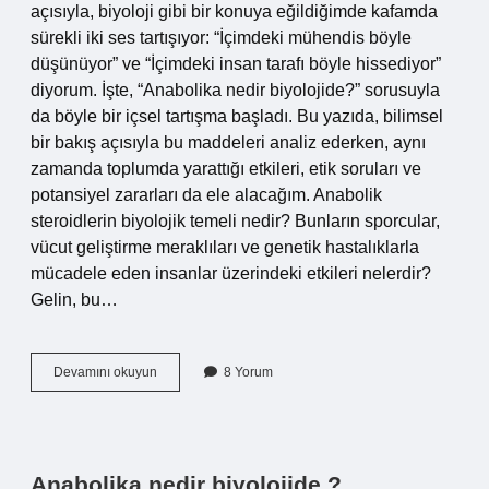
açısıyla, biyoloji gibi bir konuya eğildiğimde kafamda
sürekli iki ses tartışıyor: “İçimdeki mühendis böyle
düşünüyor” ve “İçimdeki insan tarafı böyle hissediyor”
diyorum. İşte, “Anabolika nedir biyolojide?” sorusuyla
da böyle bir içsel tartışma başladı. Bu yazıda, bilimsel
bir bakış açısıyla bu maddeleri analiz ederken, aynı
zamanda toplumda yarattığı etkileri, etik soruları ve
potansiyel zararları da ele alacağım. Anabolik
steroidlerin biyolojik temeli nedir? Bunların sporcular,
vücut geliştirme meraklıları ve genetik hastalıklarla
mücadele eden insanlar üzerindeki etkileri nelerdir?
Gelin, bu…
Anabolika
Devamını okuyun
8 Yorum
nedir
biyolojide
?
Anabolika nedir biyolojide ?