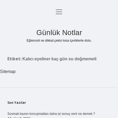
menüyü
Anasayfa
aç
Gizlilik Politikası
Günlük Notlar
Yasal Uyarı
Eğlenceli ve dikkat çekici kısa içeriklerle dolu.
Hakkımızda
Etiket:
Kalıcı eyeliner kaç gün su değmemeli
Sitemap
Sidebar
Son Yazılar
Susmak bazen konuşmaktan daha iyi sonuç verir ne demek ?