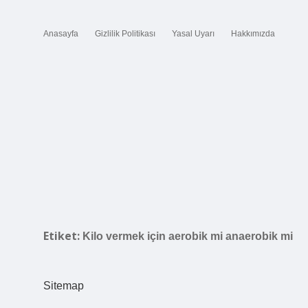
Anasayfa
Gizlilik Politikası
Yasal Uyarı
Hakkımızda
Etiket:
Kilo vermek için aerobik mi anaerobik mi
Sitemap