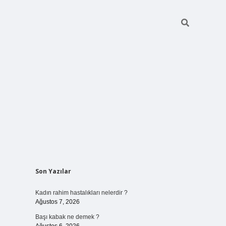
Sidebar
Son Yazılar
elexbet
ilbet mobil giriş
betexper ye
Kadın rahim hastalıkları nelerdir ?
Ağustos 7, 2026
Başı kabak ne demek ?