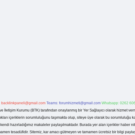
:
backlinkpaneli@gmail.com
Teams:
forumhizmeti@gmail.com
Whatsapp: 0262 606
ve İletişim Kurumu (BTK) tarafından onaylanmış bir Yer Sağlayıcı olarak hizmet verm
rı içeriklerin sorumluluğunu taşımakta olup, siteye üye olarak bu sorumluluğu kabul
a kendi hazırladığımız makaleler paylaşılmaktadır. Burada yer alan içerikler haber 
tamamen tesadüfidir. Sitemiz, kar amacı gütmeyen ve tamamen ücretsiz bir bilgi pay