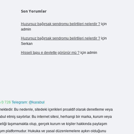
Son Yorumlar
Huzursuz bağırsak sendromu belirtileri nelerdir ?
için
admin
Huzursuz bağırsak sendromu belirtileri nelerdir ?
için
Serkan
Hisseli tapu e devlette görünür mü ?
için
admin
 0 726
Telegram: @karabul
ektedir. Bu nedenle, sitedeki içerikleri proaktif olarak denetleme veya
 etmiş sayılırlar. Bu internet sitesi, herhangi bir marka, kurum veya
niteliği taşımamakta olup, gerçek kurum ve kişiler hakkında paylaşım
laşım platformudur. Hukuka ve yasal düzenlemelere aykırı olduğunu