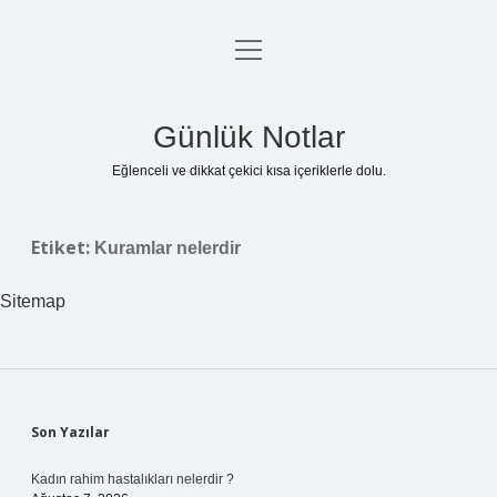
menüyü
Anasayfa
aç
Gizlilik Politikası
Günlük Notlar
Yasal Uyarı
Eğlenceli ve dikkat çekici kısa içeriklerle dolu.
Hakkımızda
Etiket:
Kuramlar nelerdir
Sitemap
Sidebar
Son Yazılar
Kadın rahim hastalıkları nelerdir ?