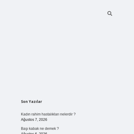
Sidebar
Son Yazılar
elexbet
ilbet mobil giriş
betexper ye
Kadın rahim hastalıkları nelerdir ?
Ağustos 7, 2026
Başı kabak ne demek ?