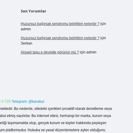
Son Yorumlar
Huzursuz bağırsak sendromu belirtileri nelerdir ?
için
admin
Huzursuz bağırsak sendromu belirtileri nelerdir ?
için
Serkan
Hisseli tapu e devlette görünür mü ?
için
admin
 0 726
Telegram: @karabul
ektedir. Bu nedenle, sitedeki içerikleri proaktif olarak denetleme veya
 etmiş sayılırlar. Bu internet sitesi, herhangi bir marka, kurum veya
niteliği taşımamakta olup, gerçek kurum ve kişiler hakkında paylaşım
laşım platformudur. Hukuka ve yasal düzenlemelere aykırı olduğunu