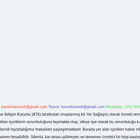
:
backlinkpaneli@gmail.com
Teams:
forumhizmeti@gmail.com
Whatsapp: 0262 606
ve İletişim Kurumu (BTK) tarafından onaylanmış bir Yer Sağlayıcı olarak hizmet verm
rı içeriklerin sorumluluğunu taşımakta olup, siteye üye olarak bu sorumluluğu kabul
a kendi hazırladığımız makaleler paylaşılmaktadır. Burada yer alan içerikler haber 
tamamen tesadüfidir. Sitemiz, kar amacı gütmeyen ve tamamen ücretsiz bir bilgi pay