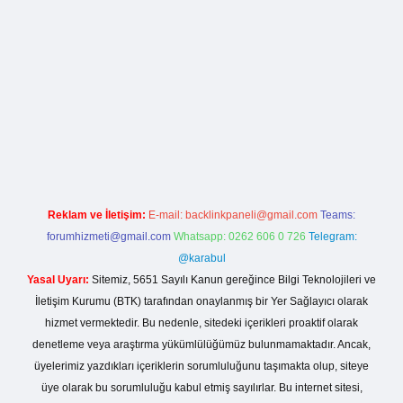
exbet
ilbet mobil giriş
betexper yeni giriş
Reklam ve İletişim:
E-mail:
backlinkpaneli@gmail.com
Teams:
forumhizmeti@gmail.com
Whatsapp: 0262 606 0 726
Telegram:
@karabul
Yasal Uyarı:
Sitemiz, 5651 Sayılı Kanun gereğince Bilgi Teknolojileri ve
İletişim Kurumu (BTK) tarafından onaylanmış bir Yer Sağlayıcı olarak
hizmet vermektedir. Bu nedenle, sitedeki içerikleri proaktif olarak
denetleme veya araştırma yükümlülüğümüz bulunmamaktadır. Ancak,
üyelerimiz yazdıkları içeriklerin sorumluluğunu taşımakta olup, siteye
üye olarak bu sorumluluğu kabul etmiş sayılırlar. Bu internet sitesi,