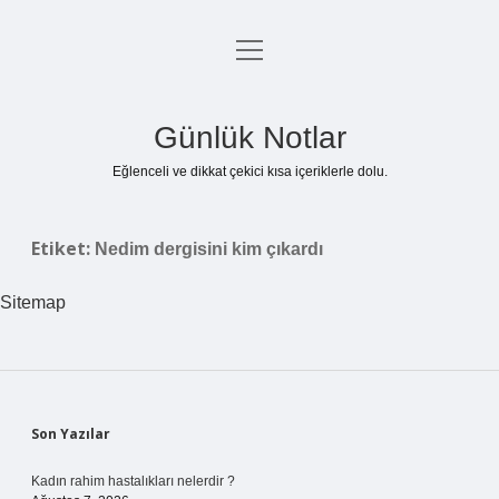
menüyü
Anasayfa
aç
Gizlilik Politikası
Günlük Notlar
Yasal Uyarı
Eğlenceli ve dikkat çekici kısa içeriklerle dolu.
Hakkımızda
Etiket:
Nedim dergisini kim çıkardı
Sitemap
Sidebar
Son Yazılar
Kadın rahim hastalıkları nelerdir ?