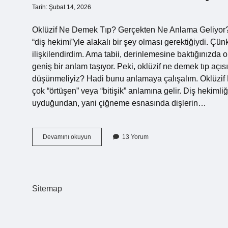
Tarih: Şubat 14, 2026
Oklüzif Ne Demek Tıp? Gerçekten Ne Anlama Geliyor? O
“diş hekimi”yle alakalı bir şey olması gerektiğiydi. Çü
ilişkilendirdim. Ama tabii, derinlemesine baktığınızda ok
geniş bir anlam taşıyor. Peki, oklüzif ne demek tıp aç
düşünmeliyiz? Hadi bunu anlamaya çalışalım. Oklüzif 
çok “örtüşen” veya “bitişik” anlamına gelir. Diş hekimli
uyduğundan, yani çiğneme esnasında dişlerin…
Oklüzif
Devamını okuyun
13 Yorum
ne
demek
tıp
?
Sitemap