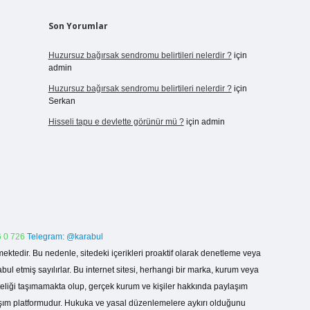
Son Yorumlar
Huzursuz bağırsak sendromu belirtileri nelerdir ?
için
admin
Huzursuz bağırsak sendromu belirtileri nelerdir ?
için
Serkan
Hisseli tapu e devlette görünür mü ?
için
admin
 0 726
Telegram: @karabul
ektedir. Bu nedenle, sitedeki içerikleri proaktif olarak denetleme veya
 etmiş sayılırlar. Bu internet sitesi, herhangi bir marka, kurum veya
niteliği taşımamakta olup, gerçek kurum ve kişiler hakkında paylaşım
laşım platformudur. Hukuka ve yasal düzenlemelere aykırı olduğunu