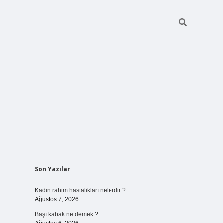
Sidebar
Son Yazılar
elexbet
ilbet mobil giriş
betexper y
Kadın rahim hastalıkları nelerdir ?
Ağustos 7, 2026
Başı kabak ne demek ?