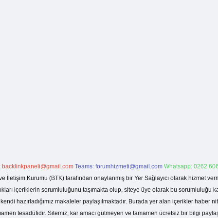
:
backlinkpaneli@gmail.com
Teams:
forumhizmeti@gmail.com
Whatsapp: 0262 606
ve İletişim Kurumu (BTK) tarafından onaylanmış bir Yer Sağlayıcı olarak hizmet verm
rı içeriklerin sorumluluğunu taşımakta olup, siteye üye olarak bu sorumluluğu kabul
a kendi hazırladığımız makaleler paylaşılmaktadır. Burada yer alan içerikler haber 
tamamen tesadüfidir. Sitemiz, kar amacı gütmeyen ve tamamen ücretsiz bir bilgi pay