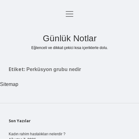
menüyü
Anasayfa
aç
Gizlilik Politikası
Günlük Notlar
Yasal Uyarı
Eğlenceli ve dikkat çekici kısa içeriklerle dolu.
Hakkımızda
Etiket:
Perküsyon grubu nedir
Sitemap
Sidebar
Son Yazılar
Kadın rahim hastalıkları nelerdir ?