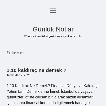
menüyü
Anasayfa
aç
Gizlilik Politikası
Günlük Notlar
Yasal Uyarı
Eğlenceli ve dikkat çekici kısa içeriklerle dolu.
Hakkımızda
Etiket:
ra
1.10 kaldıraç ne demek ?
Tarih: Mart 2, 2026
1.10 Kaldıraç Ne Demek? Finansal Dünya ve Kaldıraçlı
Yatırımların Derinliklerine İnmek İstanbul’da yaşayan,
gündüzleri ofiste çalışan biri olarak bazen akşamları
işten sonra finansal konularla ilgilenmek bana çok