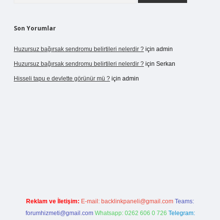
Son Yorumlar
Huzursuz bağırsak sendromu belirtileri nelerdir ?
için
admin
Huzursuz bağırsak sendromu belirtileri nelerdir ?
için
Serkan
Hisseli tapu e devlette görünür mü ?
için
admin
etexper yeni giriş
Reklam ve İletişim:
E-mail:
backlinkpaneli@gmail.com
Teams:
forumhizmeti@gmail.com
Whatsapp: 0262 606 0 726
Telegram: