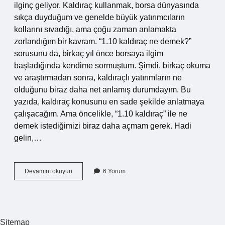
ilginç geliyor. Kaldıraç kullanmak, borsa dünyasında
sıkça duyduğum ve genelde büyük yatırımcıların
kollarını sıvadığı, ama çoğu zaman anlamakta
zorlandığım bir kavram. “1.10 kaldıraç ne demek?”
sorusunu da, birkaç yıl önce borsaya ilgim
başladığında kendime sormuştum. Şimdi, birkaç okuma
ve araştırmadan sonra, kaldıraçlı yatırımların ne
olduğunu biraz daha net anlamış durumdayım. Bu
yazıda, kaldıraç konusunu en sade şekilde anlatmaya
çalışacağım. Ama öncelikle, “1.10 kaldıraç” ile ne
demek istediğimizi biraz daha açmam gerek. Hadi
gelin,…
1.10
Devamını okuyun
6 Yorum
kaldıraç
ne
demek
?
Sitemap