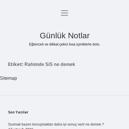
menüyü
Anasayfa
aç
Gizlilik Politikası
Günlük Notlar
Yasal Uyarı
Eğlenceli ve dikkat çekici kısa içeriklerle dolu.
Hakkımızda
Etiket:
Rahimde SiS ne demek
Sitemap
Sidebar
Son Yazılar
Susmak bazen konuşmaktan daha iyi sonuç verir ne demek ?