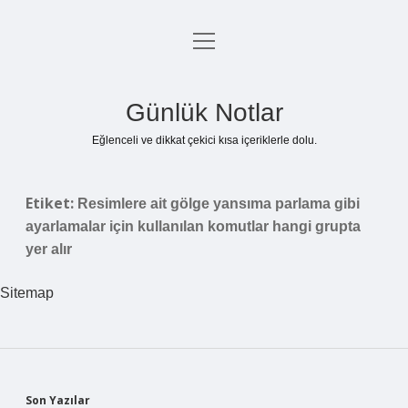
menüyü
Anasayfa
aç
Gizlilik Politikası
Günlük Notlar
Yasal Uyarı
Eğlenceli ve dikkat çekici kısa içeriklerle dolu.
Hakkımızda
Etiket:
Resimlere ait gölge yansıma parlama gibi
ayarlamalar için kullanılan komutlar hangi grupta
yer alır
Sitemap
Son Yazılar