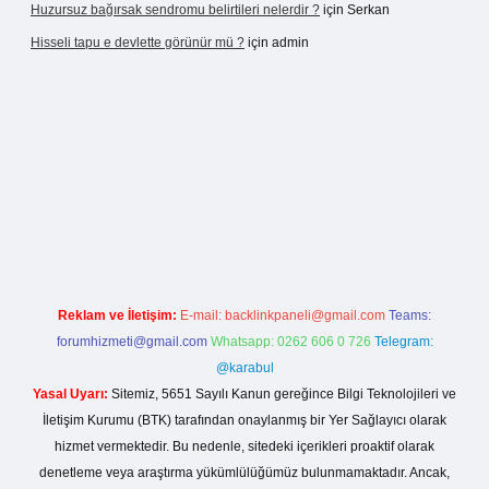
Huzursuz bağırsak sendromu belirtileri nelerdir ?
için
Serkan
Hisseli tapu e devlette görünür mü ?
için
admin
ş
betexper yeni giriş
Reklam ve İletişim:
E-mail:
backlinkpaneli@gmail.com
Teams:
forumhizmeti@gmail.com
Whatsapp: 0262 606 0 726
Telegram:
@karabul
Yasal Uyarı:
Sitemiz, 5651 Sayılı Kanun gereğince Bilgi Teknolojileri ve
İletişim Kurumu (BTK) tarafından onaylanmış bir Yer Sağlayıcı olarak
hizmet vermektedir. Bu nedenle, sitedeki içerikleri proaktif olarak
denetleme veya araştırma yükümlülüğümüz bulunmamaktadır. Ancak,