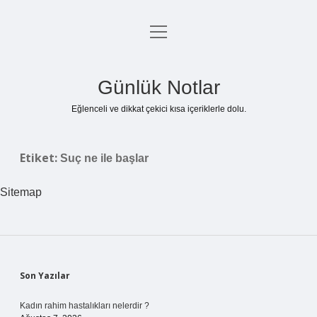
menüyü
Anasayfa
aç
Gizlilik Politikası
Günlük Notlar
Yasal Uyarı
Eğlenceli ve dikkat çekici kısa içeriklerle dolu.
Hakkımızda
Etiket:
Suç ne ile başlar
Sitemap
Sidebar
Son Yazılar
Kadın rahim hastalıkları nelerdir ?