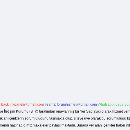
:
backlinkpaneli@gmail.com
Teams:
forumhizmeti@gmail.com
Whatsapp: 0262 606
ve İletişim Kurumu (BTK) tarafından onaylanmış bir Yer Sağlayıcı olarak hizmet verm
rı içeriklerin sorumluluğunu taşımakta olup, siteye üye olarak bu sorumluluğu kabul
a kendi hazırladığımız makaleler paylaşılmaktadır. Burada yer alan içerikler haber 