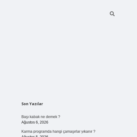
Sidebar
Son Yazılar
elexbet
ilbet mobil giriş
betexper y
Başı kabak ne demek ?
Ağustos 6, 2026
Karma programda hangi çamaşırlar yıkanır ?