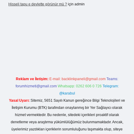
Hisseli tapu e devlette görünür mü ?
için
admin
exbet
ilbet mobil giriş
betexper yeni giriş
Reklam ve İletişim:
E-mail:
backlinkpaneli@gmail.com
Teams:
forumhizmeti@gmail.com
Whatsapp: 0262 606 0 726
Telegram:
@karabul
Yasal Uyarı:
Sitemiz, 5651 Sayılı Kanun gereğince Bilgi Teknolojileri ve
İletişim Kurumu (BTK) tarafından onaylanmış bir Yer Sağlayıcı olarak
hizmet vermektedir. Bu nedenle, sitedeki içerikleri proaktif olarak
denetleme veya araştırma yükümlülüğümüz bulunmamaktadır. Ancak,
üyelerimiz yazdıkları içeriklerin sorumluluğunu taşımakta olup, siteye