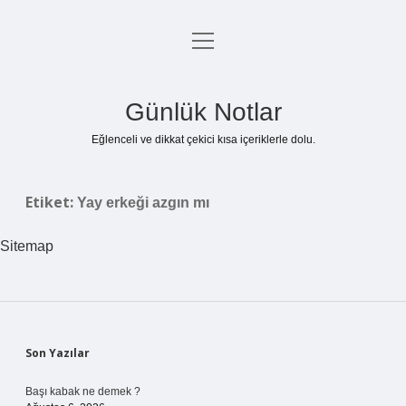
menüyü
Anasayfa
aç
Gizlilik Politikası
Günlük Notlar
Yasal Uyarı
Eğlenceli ve dikkat çekici kısa içeriklerle dolu.
Hakkımızda
Etiket:
Yay erkeği azgın mı
Sitemap
Sidebar
Son Yazılar
Başı kabak ne demek ?