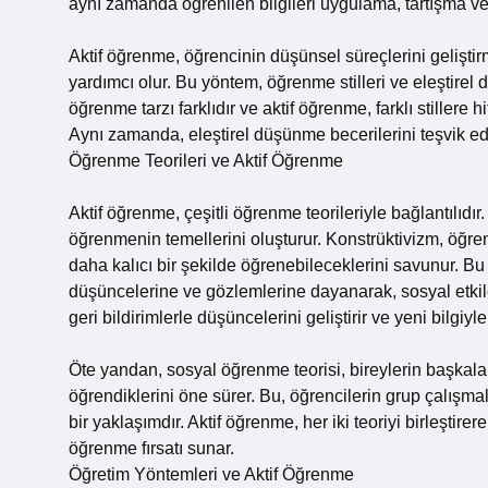
aynı zamanda öğrenilen bilgileri uygulama, tartışma ve ya
Aktif öğrenme, öğrencinin düşünsel süreçlerini gelişti
yardımcı olur. Bu yöntem, öğrenme stilleri ve eleştirel
öğrenme tarzı farklıdır ve aktif öğrenme, farklı stillere
Aynı zamanda, eleştirel düşünme becerilerini teşvik ede
Öğrenme Teorileri ve Aktif Öğrenme
Aktif öğrenme, çeşitli öğrenme teorileriyle bağlantılıdır
öğrenmenin temellerini oluşturur. Konstrüktivizm, öğrenc
daha kalıcı bir şekilde öğrenebileceklerini savunur. B
düşüncelerine ve gözlemlerine dayanarak, sosyal etkileş
geri bildirimlerle düşüncelerini geliştirir ve yeni bilgiyle e
Öte yandan, sosyal öğrenme teorisi, bireylerin başkala
öğrendiklerini öne sürer. Bu, öğrencilerin grup çalışmal
bir yaklaşımdır. Aktif öğrenme, her iki teoriyi birleştir
öğrenme fırsatı sunar.
Öğretim Yöntemleri ve Aktif Öğrenme