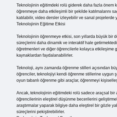
Teknolojinin eğitimdeki rolü giderek daha fazla önem ka
öğrenmeye daha etkileşimli bir şekilde katılmalarını sağl
katılabilir, video dersler izleyebilir ve sanal projelerde y
Teknolojinin Eğitime Etkisi
Teknolojinin öğrenmeye etkisi, son yıllarda büyük bir d
süreçlerini daha dinamik ve interaktif hale getirmektedi
öğretmenleri ve diğer öğrencilerle kolayca etkileşime geçe
kaynaklardan faydalanabilirler.
Teknoloji, aynı zamanda öğrenme stilleri açısından büyü
öğrenciler, teknolojiyi kendi öğrenme stillerine uygun şe
oyun tabanlı öğrenme gibi araçlar, öğrenmeyi kişiselleşti
Ancak, teknolojinin eğitimdeki rolü sadece araçsal bir a
öğrencilerinin eleştirel düşünme becerilerini geliştirmel
araştırmalar yaparak bilgiye daha eleştirel bir gözle yak
süreçlerini pekiştirebilirler.