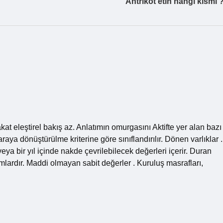
Antrikot etin hangi kısmı 
r, fakat eleştirel bakış az. Anlatımın omurgasını Aktifte yer alan bazı
paraya dönüştürülme kriterine göre sınıflandırılır. Dönen varlıklar .
eya bir yıl içinde nakde çevrilebilecek değerleri içerir. Duran
rımlardır. Maddi olmayan sabit değerler . Kuruluş masrafları,