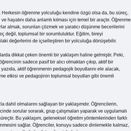
r. Herkesin öğrenme yolculuğu kendine özgü olsa da, bu süreç,
ve hayatını daha anlamlı kılması için temel bir araçtır. Öğrenme
rlar almak, sorunları çözmek ve yaratıcı düşünme becerilerini
eç değil, toplumsal bir sorumluluktur. Eğitim, bireyi
laki değerlerini de içselleştiren bir yolculuğa dönüşebilir.
arda dikkat çeken önemli bir yaklaşım haline gelmiştir. Peki,
öğrencinin sadece pasif bir alıcı olmaktan çıkıp, aktif bir
u yazıda, aktif öğrenmenin pedagojik boyutlarını ele alacak,
ime etkisi ve pedagojinin toplumsal boyutları gibi önemli
a dahil olmalarını sağlayan bir yaklaşımdır. Öğrencilerin,
inde sorular sorarak, grup çalışmaları yaparak ve uygulamalı
 süreçtir. Bu yaklaşım, geleneksel öğretim yöntemlerinden farklı
nmesini sağlar. Öğrenciler, konuyu sadece dinlemekle kalmaz,