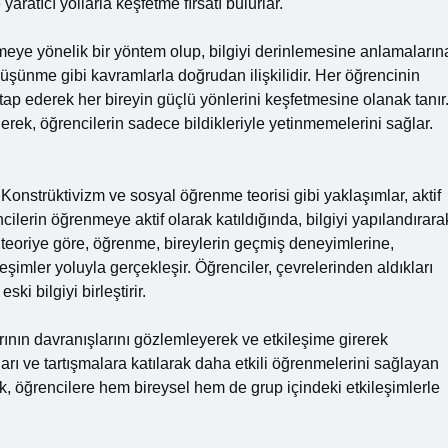
ratıcı yollarla keşfetme fırsatı bulurlar.
rmeye yönelik bir yöntem olup, bilgiyi derinlemesine anlamaların
 düşünme gibi kavramlarla doğrudan ilişkilidir. Her öğrencinin
 hitap ederek her bireyin güçlü yönlerini keşfetmesine olanak tanır
rek, öğrencilerin sadece bildikleriyle yetinmemelerini sağlar.
. Konstrüktivizm ve sosyal öğrenme teorisi gibi yaklaşımlar, aktif
ilerin öğrenmeye aktif olarak katıldığında, bilgiyi yapılandırara
u teoriye göre, öğrenme, bireylerin geçmiş deneyimlerine,
imler yoluyla gerçekleşir. Öğrenciler, çevrelerinden aldıkları
ski bilgiyi birleştirir.
rının davranışlarını gözlemleyerek ve etkileşime girerek
arı ve tartışmalara katılarak daha etkili öğrenmelerini sağlayan
erek, öğrencilere hem bireysel hem de grup içindeki etkileşimlerle