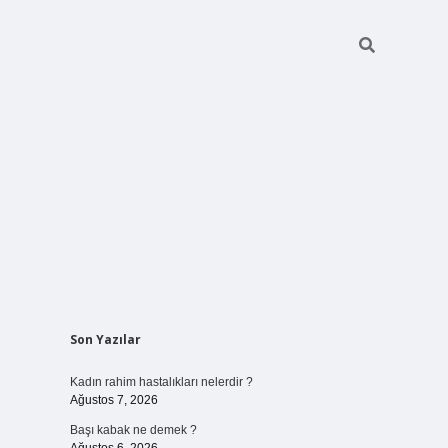
Sidebar
Son Yazılar
elexbet
ilbet mobil giriş
betexper yeni giriş
Kadın rahim hastalıkları nelerdir ?
Ağustos 7, 2026
Başı kabak ne demek ?