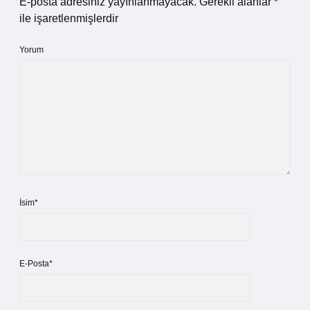
E-posta adresiniz yayınlanmayacak.
Gerekli alanlar
*
ile işaretlenmişlerdir
Yorum
İsim*
E-Posta*