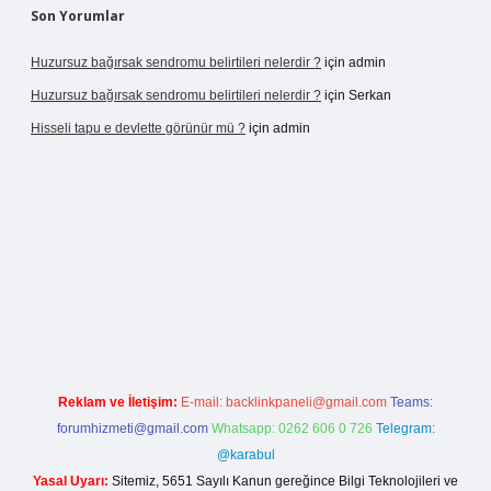
Son Yorumlar
Huzursuz bağırsak sendromu belirtileri nelerdir ?
için
admin
Huzursuz bağırsak sendromu belirtileri nelerdir ?
için
Serkan
Hisseli tapu e devlette görünür mü ?
için
admin
eni giriş
Reklam ve İletişim:
E-mail:
backlinkpaneli@gmail.com
Teams:
forumhizmeti@gmail.com
Whatsapp: 0262 606 0 726
Telegram:
@karabul
Yasal Uyarı:
Sitemiz, 5651 Sayılı Kanun gereğince Bilgi Teknolojileri ve