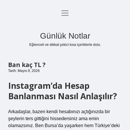
menüyü
Anasayfa
aç
Gizlilik Politikası
Günlük Notlar
Yasal Uyarı
Eğlenceli ve dikkat çekici kısa içeriklerle dolu.
Hakkımızda
Ban kaç TL ?
Tarih: Mayıs 9, 2026
Instagram’da Hesap
Banlanması Nasıl Anlaşılır?
Arkadaşlar, bazen kendi hesabınızı açtığınızda bir
şeylerin ters gittiğini hissedersiniz ama emin
olamazsınız. Ben Bursa’da yaşarken hem Türkiye’deki