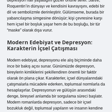
depresyon hali yaşattığını gözler önüne serer. Sartre,
Roquentin’in dünyayı ve kendisini kavrayışını, edebi bir
dil ve sembolizmle derinleştirir. Gülümseme, burada bir
yabancılaşma simgesine dönüşür; kişi çevresine karşı
hem içsel bir boşluk yaşar hem de bu boşluğu, bir tür
“maske” olarak dışa vurur.
Modern Edebiyat ve Depresyon:
Karakterin İçsel Çatışması
Modern edebiyat, depresyonu ele alış biçiminde daha
ince bir bakış açısı sunar. Günümüzde depresyon,
bireylerin kimliklerini şekillendiren önemli bir faktör
olarak ön plana çıkar. Karakterler, içsel dünyalarındaki
çatışmalarla mücadele ederken, toplumsal normlarla da
hesaplaşırlar. Depresyonun ve gülüşün arasındaki
denge, bireysel anlamda bir sorgulama süreci başlatır.
Modern romanlarda depresyon, sadece bir içsel
bozukluk değil, toplumsal yapıların ve insanın kendine