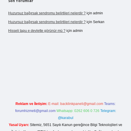
Son Yorumlar
Huzursuz bağırsak sendromu belirtileri nelerdir ?
için
admin
Huzursuz bağırsak sendromu belirtileri nelerdir ?
için
Serkan
Hisseli tapu e devlette görünür mü ?
için
admin
et
ilbet mobil giriş
betexper yeni giriş
Reklam ve İletişim:
E-mail:
backlinkpaneli@gmail.com
Teams:
forumhizmeti@gmail.com
Whatsapp: 0262 606 0 726
Telegram:
@karabul
Yasal Uyarı:
Sitemiz, 5651 Sayılı Kanun gereğince Bilgi Teknolojileri ve