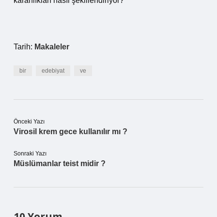
karanlıkları nasıl şekillendiriyor?
Tarih:
Makaleler
bir
edebiyat
ve
Önceki Yazı
Virosil krem gece kullanılır mı ?
Sonraki Yazı
Müslümanlar teist midir ?
10 Yorum