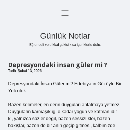
menüyü
Anasayfa
aç
Gizlilik Politikası
Günlük Notlar
Yasal Uyarı
Eğlenceli ve dikkat çekici kısa içeriklerle dolu.
Hakkımızda
Depresyondaki insan güler mi ?
Tarih: Şubat 13, 2026
Depresyondaki İnsan Güler mi? Edebiyatın Gücüyle Bir
Yolculuk
Bazen kelimeler, en derin duyguları anlatmaya yetmez.
Duyguların karmaşıklığı o kadar yoğun ve katmanlıdır
ki, yalnızca sözler değil, bazen sessizlikler, bazen
bakışlar, bazen de bir anın geçip gitmesi, kalbimizde