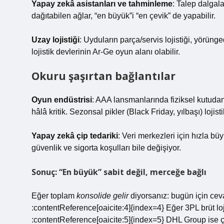
Yapay zekâ asistanları ve tahminleme
: Talep dalgal
dağıtabilen ağlar, “en büyük”i “en çevik” de yapabilir.
Uzay lojistiği
: Uyduların parça/servis lojistiği, yörü
lojistik devlerinin Ar-Ge oyun alanı olabilir.
Okuru şaşırtan bağlantılar
Oyun endüstrisi
: AAA lansmanlarında fiziksel kutudan
hâlâ kritik. Sezonsal pikler (Black Friday, yılbaşı) lojisti
Yapay zekâ çip tedariki
: Veri merkezleri için hızla b
güvenlik ve sigorta koşulları bile değişiyor.
Sonuç: “En büyük” sabit değil, merceğe bağlı
Eğer toplam
konsolide gelir
diyorsanız: bugün için ce
:contentReference[oaicite:4]{index=4} Eğer 3PL brüt lojis
:contentReference[oaicite:5]{index=5} DHL Group ise ço