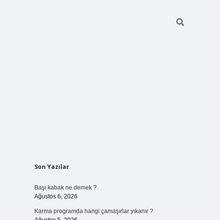
Sidebar
Son Yazılar
elexbet
ilbet mobil giriş
betexper yeni giri
Başı kabak ne demek ?
Ağustos 6, 2026
Karma programda hangi çamaşırlar yıkanır ?