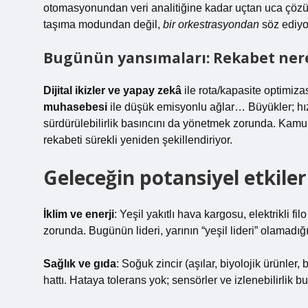
otomasyonundan veri analitiğine kadar uçtan uca çözüm 
taşıma modundan değil,
bir orkestrasyondan
söz ediyo
Bugünün yansımaları: Rekabet nere
Dijital ikizler ve yapay zekâ
ile rota/kapasite optimiz
muhasebesi
ile düşük emisyonlu ağlar… Büyükler; hız,
sürdürülebilirlik basıncını da yönetmek zorunda. Kamu i
rekabeti sürekli yeniden şekillendiriyor.
Geleceğin potansiyel etkiler
İklim ve enerji
: Yeşil yakıtlı hava kargosu, elektrikli
zorunda. Bugünün lideri, yarının “yeşil lideri” olamadığ
Sağlık ve gıda
: Soğuk zincir (aşılar, biyolojik ürünler
hattı. Hataya tolerans yok; sensörler ve izlenebilirlik b