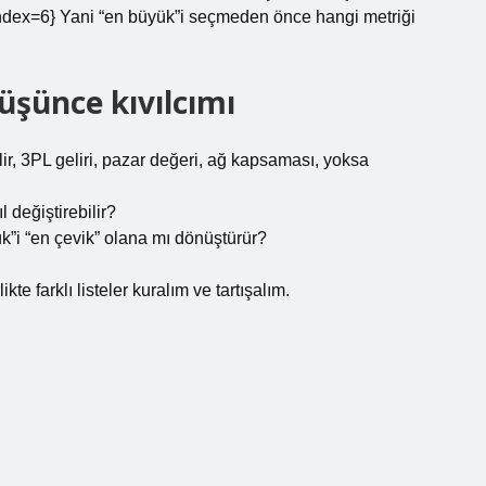
{index=6} Yani “en büyük”i seçmeden önce hangi metriği
üşünce kıvılcımı
lir, 3PL geliri, pazar değeri, ağ kapsaması, yoksa
l değiştirebilir?
”i “en çevik” olana mı dönüştürür?
kte farklı listeler kuralım ve tartışalım.