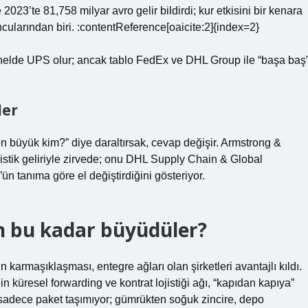
3’te 81,758 milyar avro gelir bildirdi; kur etkisini bir kenara
ncularından biri. :contentReference[oaicite:2]{index=2}
enelde UPS olur; ancak tablo FedEx ve DHL Group ile “başa baş
ler
 en büyük kim?” diye daraltırsak, cevap değişir. Armstrong &
jistik geliriyle zirvede; onu DHL Supply Chain & Global
 tanıma göre el değiştirdiğini gösteriyor.
 bu kadar büyüdüler?
n karmaşıklaşması, entegre ağları olan şirketleri avantajlı kıldı.
 küresel forwarding ve kontrat lojistiği ağı, “kapıdan kapıya”
 sadece paket taşımıyor; gümrükten soğuk zincire, depo