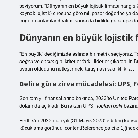
seviyorum. “Dünyanın en büyük lojistik firması hangisi
kaynak lojistik) cirosuna göre mi, pazar değerine ya d
bugünü anlamlandıralım, sonra da birlikte geleceğe do
Dünyanın en büyük lojistik 
“En büyük” dediğimizde aslında bir metrik seçiyoruz.
değeri
ve
hacim
gibi kriterler farklı liderler çıkarabili
uygun olduğunu netleştirmek, tartışmayı sağlıklı kılar.
Gelire göre zirve mücadelesi: UPS, 
Son tam yıl finansallarına bakınca, 2023’te United Par
dolarında açıkladı. Bu rakam UPS’i
toplam gelir
bazında
FedEx’in 2023 mali yılı (31 Mayıs 2023’te biten) konsol
küçük ama görünür. :contentReference[oaicite:1]{inde