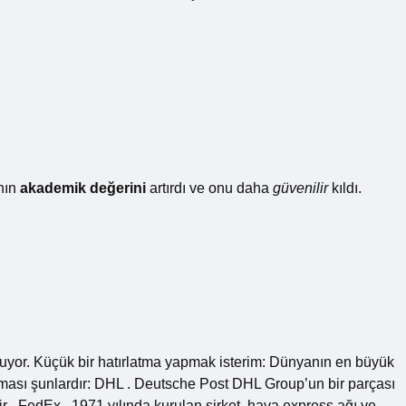
ının
akademik değerini
artırdı ve onu daha
güvenilir
kıldı.
sunuyor. Küçük bir hatırlatma yapmak isterim: Dünyanın en büyük
firması şunlardır: DHL . Deutsche Post DHL Group’un bir parçası
ir . FedEx . 1971 yılında kurulan şirket, hava express ağı ve