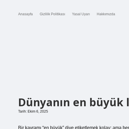
Anasayfa
Gizlilik Politikası
Yasal Uyarı
Hakkımızda
Dünyanın en büyük lo
Tarih: Ekim 6, 2025
Bir kavramı “en büyük” diye etiketlemek kolay; ama be