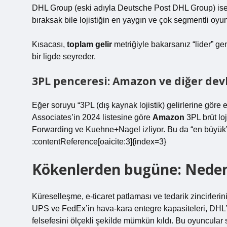
DHL Group (eski adıyla Deutsche Post DHL Group) ise 202
bıraksak bile lojistiğin en yaygın ve çok segmentli oyu
Kısacası,
toplam gelir
metriğiyle bakarsanız “lider” g
bir ligde seyreder.
3PL penceresi: Amazon ve diğer dev
Eğer soruyu “3PL (dış kaynak lojistik) gelirlerine göre
Associates’in 2024 listesine göre
Amazon
3PL brüt lo
Forwarding ve Kuehne+Nagel izliyor. Bu da “en büyük”ün
:contentReference[oaicite:3]{index=3}
Kökenlerden bugüne: Neden
Küreselleşme, e-ticaret patlaması ve tedarik zincirlerini
UPS ve FedEx’in hava-kara entegre kapasiteleri, DHL’in
felsefesini ölçekli şekilde mümkün kıldı. Bu oyuncular