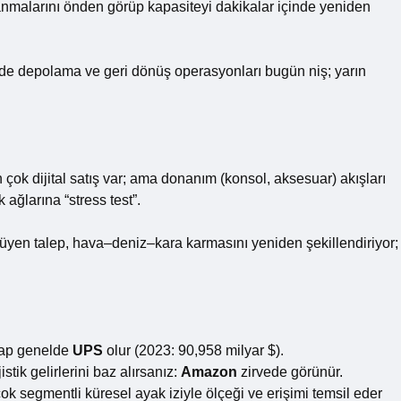
anmalarını önden görüp kapasiteyi dakikalar içinde yeniden
ngede depolama ve geri dönüş operasyonları bugün niş; yarın
 çok dijital satış var; ama donanım (konsol, aksesuar) akışları
k ağlarına “stress test”.
üyüyen talep, hava–deniz–kara karmasını yeniden şekillendiriyor;
vap genelde
UPS
olur (2023: 90,958 milyar $).
tik gelirlerini baz alırsanız:
Amazon
zirvede görünür.
k segmentli küresel ayak iziyle ölçeği ve erişimi temsil eder