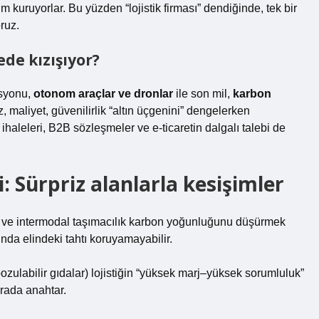
kuruyorlar. Bu yüzden “lojistik firması” dendiğinde, tek bir
ruz.
de kızışıyor?
asyonu,
otonom araçlar ve dronlar
ile son mil,
karbon
 maliyet, güvenilirlik “altın üçgenini” dengelerken
haleleri, B2B sözleşmeler ve e-ticaretin dalgalı talebi de
i: Sürpriz alanlarla kesişimler
 filo ve intermodal taşımacılık karbon yoğunluğunu düşürmek
ında elindeki tahtı koruyamayabilir.
, bozulabilir gıdalar) lojistiğin “yüksek marj–yüksek sorumluluk”
urada anahtar.