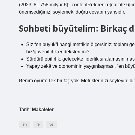
(2023: 81,758 milyar €). :contentReference[oaicite:6]
önemsediğinizi söylemek, doğru cevabın yarısıdır.
Sohbeti büyütelim: Birkaç d
Siz “en büyük”i hangi metrikle ölçersiniz: toplam ge
hız/güvenilirlik endeksleri mi?
Sürdürülebilirlik, gelecekte liderlik sıralamasını nası
Yapay zekâ ve otonominin yaygınlaşması, “en büyük
Benim oyum: Tek bir taç yok. Metriklerinizi söyleyin; birli
Tarih:
Makaleler
en
re
ve