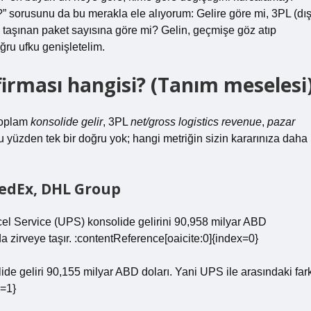
?” sorusunu da bu merakla ele alıyorum: Gelire göre mi, 3PL (dı
a taşınan paket sayısına göre mi? Gelin, geçmişe göz atıp
ğru ufku genişletelim.
firması hangisi? (Tanım meselesi
 Toplam
konsolide gelir
, 3PL
net/gross logistics revenue
,
pazar
r. Bu yüzden tek bir doğru yok; hangi metriğin sizin kararınıza daha
FedEx, DHL Group
cel Service (UPS) konsolide gelirini 90,958 milyar ABD
 zirveye taşır. :contentReference[oaicite:0]{index=0}
ide geliri 90,155 milyar ABD doları. Yani UPS ile arasındaki far
x=1}