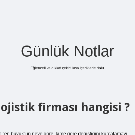
Günlük Notlar
Eğlenceli ve dikkat çekici kısa içeriklerle dolu.
jistik firması hangisi ?
n “en büyük”ün neye göre, kime göre değiştiğini kurcalamayı