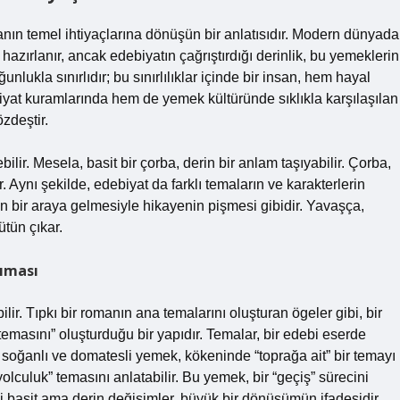
nın temel ihtiyaçlarına dönüşün bir anlatısıdır. Modern dünyada
 hazırlanır, ancak edebiyatın çağrıştırdığı derinlik, bu yemeklerin
nlukla sınırlıdır; bu sınırlılıklar içinde bir insan, hem hayal
yat kuramlarında hem de yemek kültüründe sıklıkla karşılaşılan
zdeştir.
lir. Mesela, basit bir çorba, derin bir anlam taşıyabilir. Çorba,
. Aynı şekilde, edebiyat da farklı temaların ve karakterlerin
rin bir araya gelmesiyle hikayenin pişmesi gibidir. Yavaşça,
ütün çıkar.
sıması
lir. Tıpkı bir romanın ana temalarını oluşturan ögeler gibi, bir
emasını” oluşturduğu bir yapıdır. Temalar, bir edebi eserde
r soğanlı ve domatesli yemek, kökeninde “toprağa ait” bir temayı
“yolculuk” temasını anlatabilir. Bu yemek, bir “geçiş” sürecini
i basit ama derin değişimler, büyük bir dönüşümün ifadesidir.