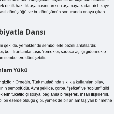
emek de ilk hazırlık aşamasından son aşamaya kadar bir hikaye
a nasıl dönüştüğü, ve bu dönüşümün sonucunda ortaya çıkan
biyatla Dansı
ı şekilde, yemekler de sembollerle bezeli anlatılardır.
ibi, belirli anlamlar taşır. Yemekler, sadece açlığı gidermekle
yan sembollere dönüşebilir.
Anlam Yükü
zlidir. Örneğin, Türk mutfağında sıklıkla kullanılan pilav,
nın sembolüdür. Aynı şekilde, çorba, “şefkat” ve “toplum” gibi
rin tüketildiği sosyal bağlamla birleşerek, insan ilişkilerini,
debi bir eserde olduğu gibi, yemek de bir anlam taşıyan bir metne