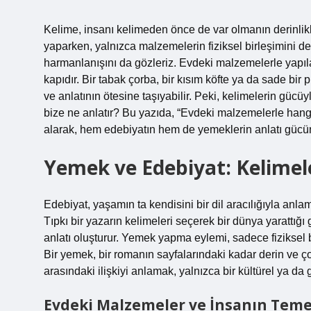
Kelime, insanı kelimeden önce de var olmanın derinlikler
yaparken, yalnızca malzemelerin fiziksel birleşimini d
harmanlanışını da gözleriz. Evdeki malzemelerle yapıla
kapıdır. Bir tabak çorba, bir kısım köfte ya da sade bi
ve anlatının ötesine taşıyabilir. Peki, kelimelerin gücü
bize ne anlatır? Bu yazıda, “Evdeki malzemelerle hang
alarak, hem edebiyatın hem de yemeklerin anlatı gücü
Yemek ve Edebiyat: Kelimele
Edebiyat, yaşamın ta kendisini bir dil aracılığıyla anl
Tıpkı bir yazarın kelimeleri seçerek bir dünya yarattığı 
anlatı oluşturur. Yemek yapma eylemi, sadece fiziksel bir 
Bir yemek, bir romanın sayfalarındaki kadar derin ve ç
arasındaki ilişkiyi anlamak, yalnızca bir kültürel ya da
Evdeki Malzemeler ve İnsanın Temel İ