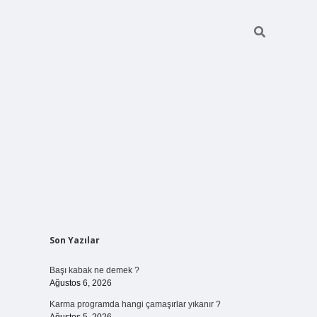
Sidebar
Son Yazılar
elexbet
ilbet mobil g
Başı kabak ne demek ?
Ağustos 6, 2026
Karma programda hangi çamaşırlar yıkanır ?