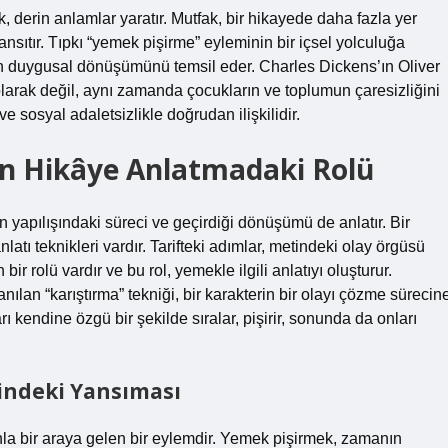
 derin anlamlar yaratır. Mutfak, bir hikayede daha fazla yer
ansıtır. Tıpkı “yemek pişirme” eyleminin bir içsel yolculuğa
in duygusal dönüşümünü temsil eder. Charles Dickens’ın Oliver
larak değil, aynı zamanda çocukların ve toplumun çaresizliğini
 sosyal adaletsizlikle doğrudan ilişkilidir.
rin Hikâye Anlatmadaki Rolü
in yapılışındaki süreci ve geçirdiği dönüşümü de anlatır. Bir
latı teknikleri vardır. Tarifteki adımlar, metindeki olay örgüsü
r rolü vardır ve bu rol, yemekle ilgili anlatıyı oluşturur.
ılan “karıştırma” tekniği, bir karakterin bir olayı çözme sürecin
arı kendine özgü bir şekilde sıralar, pişirir, sonunda da onları
indeki Yansıması
la bir araya gelen bir eylemdir. Yemek pişirmek, zamanın