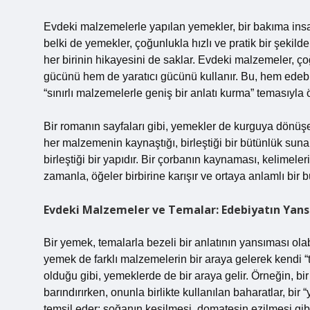
Evdeki malzemelerle yapılan yemekler, bir bakıma insa
belki de yemekler, çoğunlukla hızlı ve pratik bir şekilde
her birinin hikayesini de saklar. Evdeki malzemeler, çoğu
gücünü hem de yaratıcı gücünü kullanır. Bu, hem edebi
“sınırlı malzemelerle geniş bir anlatı kurma” temasıyla ö
Bir romanın sayfaları gibi, yemekler de kurguya dönüşebi
her malzemenin kaynaştığı, birleştiği bir bütünlük sunar
birleştiği bir yapıdır. Bir çorbanın kaynaması, kelimele
zamanla, öğeler birbirine karışır ve ortaya anlamlı bir b
Evdeki Malzemeler ve Temalar: Edebiyatın Yan
Bir yemek, temalarla bezeli bir anlatının yansıması olabi
yemek de farklı malzemelerin bir araya gelerek kendi “t
olduğu gibi, yemeklerde de bir araya gelir. Örneğin, bi
barındırırken, onunla birlikte kullanılan baharatlar, bir 
temsil eder: soğanın kesilmesi, domatesin ezilmesi gib