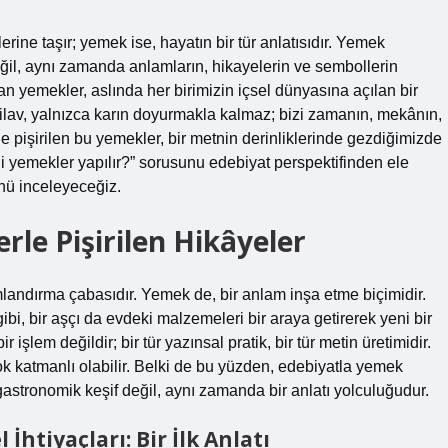
ine taşır; yemek ise, hayatın bir tür anlatısıdır. Yemek
eğil, aynı zamanda anlamların, hikayelerin ve sembollerin
n yemekler, aslında her birimizin içsel dünyasına açılan bir
r pilav, yalnızca karın doyurmakla kalmaz; bizi zamanın, mekânın,
yle pişirilen bu yemekler, bir metnin derinliklerinde gezdiğimizde
i yemekler yapılır?” sorusunu edebiyat perspektifinden ele
nü inceleyeceğiz.
rle Pişirilen Hikâyeler
amlandırma çabasıdır. Yemek de, bir anlam inşa etme biçimidir.
gibi, bir aşçı da evdeki malzemeleri bir araya getirerek yeni bir
işlem değildir; bir tür yazınsal pratik, bir tür metin üretimidir.
ok katmanlı olabilir. Belki de bu yüzden, edebiyatla yemek
 gastronomik keşif değil, aynı zamanda bir anlatı yolculuğudur.
htiyaçları: Bir İlk Anlatı