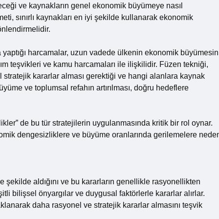
irileceği ve kaynakların genel ekonomik büyümeye nasıl
meti, sınırlı kaynakları en iyi şekilde kullanarak ekonomik
nlendirmelidir.
nına yaptığı harcamalar, uzun vadede ülkenin ekonomik büyümesin
rım teşvikleri ve kamu harcamaları ile ilişkilidir. Füzen tekniği,
stratejik kararlar alması gerektiği ve hangi alanlara kaynak
 büyüme ve toplumsal refahın artırılması, doğru hedeflere
er” de bu tür stratejilerin uygulanmasında kritik bir rol oynar.
onomik dengesizliklere ve büyüme oranlarında gerilemelere nede
 şekilde aldığını ve bu kararların genellikle rasyonellikten
tli bilişsel önyargılar ve duygusal faktörlerle kararlar alırlar.
klanarak daha rasyonel ve stratejik kararlar almasını teşvik