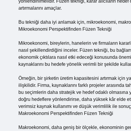
yönlendirilmelidir. Füzen tekniği, karar alıcıların hedef
artırmalarını amaçlar.
Bu tekniği daha iyi anlamak için, mikroekonomi, makro
Mikroekonomi Perspektifinden Füzen Tekniği
Mikroekonomi, bireylerin, hanelerin ve firmaların kararlar
nasıl şekillendirdiğini inceler. Füzen tekniği, bu bağla
ekonomik çıktılara nasıl etki edeceği konusunda önemli bi
kaynaklarını bu hedefe yönelik verimli bir şekilde kul
Örneğin, bir şirketin üretim kapasitesini artırmak için ya
ilişkilidir. Firma, kaynaklarını farklı projeler arasında t
bu seçimlerin daha stratejik ve hedef odaklı olmasına ya
doğru hedeflere yönlendirirse, daha yüksek kâr elde etm
verimsiz kaynak kullanımı ve düşük verimlilik ile sonuçl
Makroekonomi Perspektifinden Füzen Tekniği
Makroekonomi, daha geniş bir ölçekle, ekonominin gene