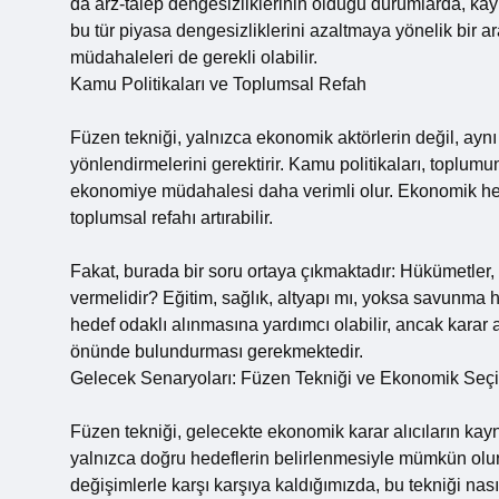
da arz-talep dengesizliklerinin olduğu durumlarda, kayn
bu tür piyasa dengesizliklerini azaltmaya yönelik bir 
müdahaleleri de gerekli olabilir.
Kamu Politikaları ve Toplumsal Refah
Füzen tekniği, yalnızca ekonomik aktörlerin değil, ayn
yönlendirmelerini gerektirir. Kamu politikaları, toplumun
ekonomiye müdahalesi daha verimli olur. Ekonomik hed
toplumsal refahı artırabilir.
Fakat, burada bir soru ortaya çıkmaktadır: Hükümetler, b
vermelidir? Eğitim, sağlık, altyapı mı, yoksa savunma h
hedef odaklı alınmasına yardımcı olabilir, ancak karar a
önünde bulundurması gerekmektedir.
Gelecek Senaryoları: Füzen Tekniği ve Ekonomik Seç
Füzen tekniği, gelecekte ekonomik karar alıcıların kayn
yalnızca doğru hedeflerin belirlenmesiyle mümkün olur.
değişimlerle karşı karşıya kaldığımızda, bu tekniği nas