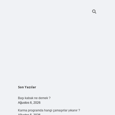
Sidebar
Son Yazılar
elexbet
ilbet mobil giriş
betexper yeni giri
Başı kabak ne demek ?
Ağustos 6, 2026
Karma programda hangi çamaşırlar yıkanır ?