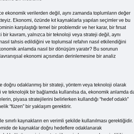
ce ekonomik verilerden değil, aynı zamanda toplumların değer
kteyiz. Ekonomi, özünde kıt kaynaklarla yapılan seçimler ve bu
minin karşılaştığı temel bir problemdir ve her karar, bir fırsat
i bir kavram, yalnızca bir teknoloji veya strateji değil, aynı
sıl tahsis edildiğini ve toplumsal refahın nasıl etkilendiğini
 ekonomik anlamda nasıl bir dönüşüm yaratır? Bu sorunun
vranışsal ekonomi açısından derinlemesine bir analiz
 doğru odaklanmış bir strateji, yöntem veya teknoloji olarak
eri ve teknolojik bir bağlamda kullanılsa da, ekonomik anlamda d
lerin, piyasa stratejilerini belirlerken kullandığı “hedef odaklı”
lik “füzen” bir yaklaşım gerektirir.
 sınırlı kaynakların en verimli şekilde kullanılması gerektiğidir.
konomide de kaynaklar doğru hedeflere odaklanarak