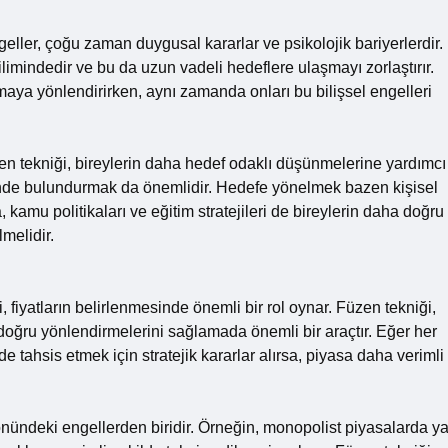
geller, çoğu zaman duygusal kararlar ve psikolojik bariyerlerdir.
ilimindedir ve bu da uzun vadeli hedeflere ulaşmayı zorlaştırır.
maya yönlendirirken, aynı zamanda onları bu bilişsel engelleri
en tekniği, bireylerin daha hedef odaklı düşünmelerine yardımcı
nünde bulundurmak da önemlidir. Hedefe yönelmek bazen kişisel
, kamu politikaları ve eğitim stratejileri de bireylerin daha doğru
melidir.
, fiyatların belirlenmesinde önemli bir rol oynar. Füzen tekniği,
ı doğru yönlendirmelerini sağlamada önemli bir araçtır. Eğer her
de tahsis etmek için stratejik kararlar alırsa, piyasa daha verimli
 önündeki engellerden biridir. Örneğin, monopolist piyasalarda y