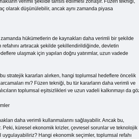
akların verimli şekilde tahsis edilmesi zorlaşır. Füzen tekniği,
araç olarak düşünülebilir, ancak aynı zamanda piyasa
ı zamanda hükümetlerin de kaynakları daha verimli bir şekilde
 refahını artıracak şekilde şekillendirildiğinde, devletin
eflere ulaşmak için yapılan doğru yatırımlar, uzun vadede
u stratejik kararları alırken, hangi toplumsal hedeflere öncelik
arcamaları mı? Füzen tekniği, bu tür kararların daha verimli ve
lıcıların toplumsal eşitsizlikleri ve uzun vadeli kalkınmayı da gö
imler
akları daha verimli kullanmalarını sağlayabilir. Ancak bu,
 Peki, küresel ekonomik krizler, çevresel sorunlar ve teknolojik
ıl uygulayabiliriz? Hangi ekonomik seçimler, toplumsal refahı