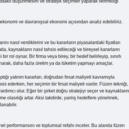
 odaklı düşünmesini ve stratejik seçimler yaparak verimliliği
ekonomi ve davranışsal ekonomi açısından analiz edebiliriz.
ını nasıl verdiklerini ve bu kararların piyasalardaki fiyatları
mda, kaynakların nasıl tahsis edileceği ve bireysel kararların
r rol oynar. Bir firma veya birey, bir hedef belirleyip, sınırlı
lanarak, daha fazla üretim ya da tüketim yapmayı amaçlar.
ptığı yatırım kararları, doğrudan fırsat maliyeti kavramıyla
ahsis ederken, her seçimin bir fırsat maliyeti vardır. Füzen tekniği,
rdımcı olur. Eğer bir şirket doğru stratejiyi seçer ve kaynakların
e olasılığı artar. Aksi takdirde, yanlış hedeflere yönelmek,
anabilir.
l performansını ve toplumsal refahı inceler. Bu alanda füzen