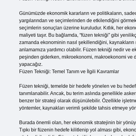
Günümüzde ekonomik kararların ve politikaların, sade
yargılarından ve seçimlerinden de etkilendiğini görme
seçimlerin sonuçları üzerine kuruludur. Kıtlık, her ekono
maliyeti taşır. Bu bağlamda, “füzen tekniği” gibi yenilikç
zamanda ekonominin nasıl şekillendiğini, kaynakların na
anlamamıza yardımcı olabilir. Füzen tekniği nedir ve
peşinden giderken, mikroekonomi, makroekonomi ve da
yapacağız.
Füzen Tekniği: Temel Tanım ve İlgili Kavramlar
Füzen tekniği, temelde bir hedefe yönelen ve bu hedefe
tanımlanabilir. Ancak, bu terim aslında genellikle ask
benzer bir strateji olarak düşünülebilir. Özellikle işletme
yöntemler, kaynakları verimli şekilde tahsis etmeye yöne
Burada önemli olan, her ekonomik stratejinin bir yönüyle
Tıpkı bir füzenin hedefe kilitlenip yol alması gibi, e