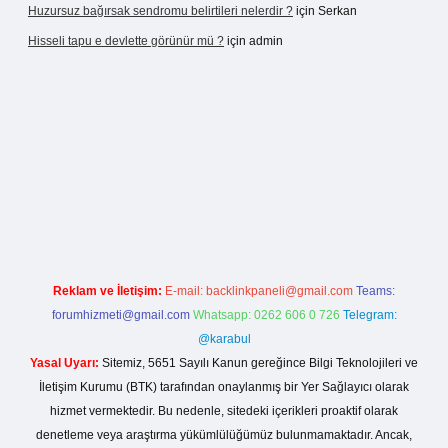
Huzursuz bağırsak sendromu belirtileri nelerdir ?
için
Serkan
Hisseli tapu e devlette görünür mü ?
için
admin
giriş
Reklam ve İletişim:
E-mail:
backlinkpaneli@gmail.com
Teams:
forumhizmeti@gmail.com
Whatsapp: 0262 606 0 726
Telegram:
@karabul
Yasal Uyarı:
Sitemiz, 5651 Sayılı Kanun gereğince Bilgi Teknolojileri ve
İletişim Kurumu (BTK) tarafından onaylanmış bir Yer Sağlayıcı olarak
hizmet vermektedir. Bu nedenle, sitedeki içerikleri proaktif olarak
denetleme veya araştırma yükümlülüğümüz bulunmamaktadır. Ancak,