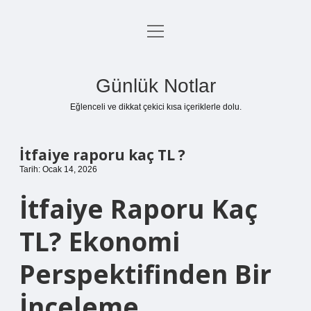
menüyü
Anasayfa
aç
Gizlilik Politikası
Günlük Notlar
Yasal Uyarı
Eğlenceli ve dikkat çekici kısa içeriklerle dolu.
Hakkımızda
İtfaiye raporu kaç TL ?
Tarih: Ocak 14, 2026
İtfaiye Raporu Kaç
TL? Ekonomi
Perspektifinden Bir
İnceleme