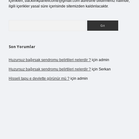
içerikleri,
backlinkpanelicomtr@gmail.com
adresine bildirmeniz halinde,
ilgili içerikler yasal süre içerisinde sitemizden kaldırılacaktır.
Arama
Son Yorumlar
Huzursuz bağırsak sendromu belirtileri nelerdir ?
için
admin
Huzursuz bağırsak sendromu belirtileri nelerdir ?
için
Serkan
Hisseli tapu e devlette görünür mü ?
için
admin
yeni giriş