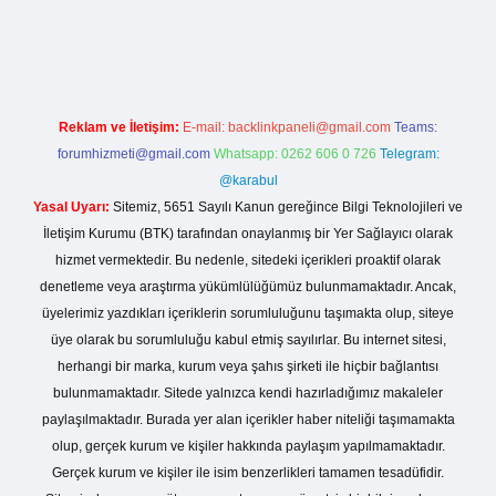
et mobil giriş
betexper yeni giriş
Reklam ve İletişim:
E-mail:
backlinkpaneli@gmail.com
Teams:
forumhizmeti@gmail.com
Whatsapp: 0262 606 0 726
Telegram:
@karabul
Yasal Uyarı:
Sitemiz, 5651 Sayılı Kanun gereğince Bilgi Teknolojileri ve
İletişim Kurumu (BTK) tarafından onaylanmış bir Yer Sağlayıcı olarak
hizmet vermektedir. Bu nedenle, sitedeki içerikleri proaktif olarak
denetleme veya araştırma yükümlülüğümüz bulunmamaktadır. Ancak,
üyelerimiz yazdıkları içeriklerin sorumluluğunu taşımakta olup, siteye
üye olarak bu sorumluluğu kabul etmiş sayılırlar. Bu internet sitesi,
herhangi bir marka, kurum veya şahıs şirketi ile hiçbir bağlantısı
bulunmamaktadır. Sitede yalnızca kendi hazırladığımız makaleler
paylaşılmaktadır. Burada yer alan içerikler haber niteliği taşımamakta
olup, gerçek kurum ve kişiler hakkında paylaşım yapılmamaktadır.
Gerçek kurum ve kişiler ile isim benzerlikleri tamamen tesadüfidir.