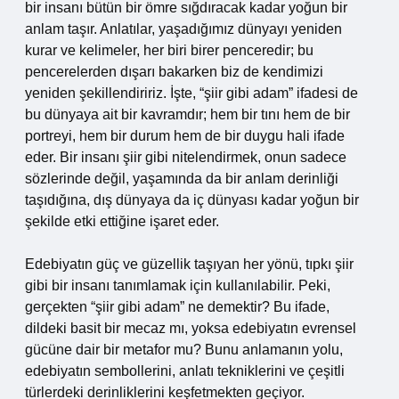
bir insanı bütün bir ömre sığdıracak kadar yoğun bir
anlam taşır. Anlatılar, yaşadığımız dünyayı yeniden
kurar ve kelimeler, her biri birer penceredir; bu
pencerelerden dışarı bakarken biz de kendimizi
yeniden şekillendiririz. İşte, “şiir gibi adam” ifadesi de
bu dünyaya ait bir kavramdır; hem bir tını hem de bir
portreyi, hem bir durum hem de bir duygu hali ifade
eder. Bir insanı şiir gibi nitelendirmek, onun sadece
sözlerinde değil, yaşamında da bir anlam derinliği
taşıdığına, dış dünyaya da iç dünyası kadar yoğun bir
şekilde etki ettiğine işaret eder.
Edebiyatın güç ve güzellik taşıyan her yönü, tıpkı şiir
gibi bir insanı tanımlamak için kullanılabilir. Peki,
gerçekten “şiir gibi adam” ne demektir? Bu ifade,
dildeki basit bir mecaz mı, yoksa edebiyatın evrensel
gücüne dair bir metafor mu? Bunu anlamanın yolu,
edebiyatın sembollerini, anlatı tekniklerini ve çeşitli
türlerdeki derinliklerini keşfetmekten geçiyor.