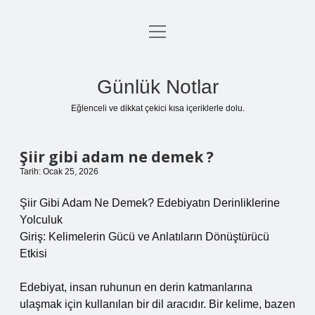
menüyü
Anasayfa
aç
Gizlilik Politikası
Günlük Notlar
Yasal Uyarı
Eğlenceli ve dikkat çekici kısa içeriklerle dolu.
Hakkımızda
Şiir gibi adam ne demek ?
Tarih: Ocak 25, 2026
Şiir Gibi Adam Ne Demek? Edebiyatın Derinliklerine
Yolculuk
Giriş: Kelimelerin Gücü ve Anlatıların Dönüştürücü
Etkisi
Edebiyat, insan ruhunun en derin katmanlarına
ulaşmak için kullanılan bir dil aracıdır. Bir kelime, bazen