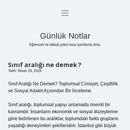
menüyü
Anasayfa
aç
Gizlilik Politikası
Günlük Notlar
Yasal Uyarı
Eğlenceli ve dikkat çekici kısa içeriklerle dolu.
Hakkımızda
Sınıf aralığı ne demek ?
Tarih: Nisan 29, 2026
Sınıf Aralığı Ne Demek? Toplumsal Cinsiyet, Çeşitlilik
ve Sosyal Adalet Açısından Bir İnceleme
Sınıf aralığı, toplumsal yapıyı anlamada önemli bir
kavramdır. İnsanların ekonomik ve sosyal düzeylerine
göre belirlenen bu aralıklar, toplumdaki farklı grupların
yaşadığı deneyimleri şekillendirir. İstanbul gibi büyük