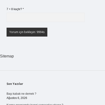
7 + 8 kaçtır?
*
Sitemap
Sidebar
Son Yazılar
Başı kabak ne demek ?
Ağustos 6, 2026