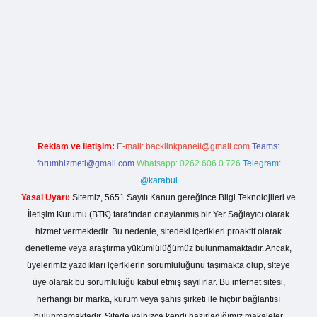
i giriş
Reklam ve İletişim:
E-mail:
backlinkpaneli@gmail.com
Teams:
forumhizmeti@gmail.com
Whatsapp: 0262 606 0 726
Telegram:
@karabul
Yasal Uyarı:
Sitemiz, 5651 Sayılı Kanun gereğince Bilgi Teknolojileri ve
İletişim Kurumu (BTK) tarafından onaylanmış bir Yer Sağlayıcı olarak
hizmet vermektedir. Bu nedenle, sitedeki içerikleri proaktif olarak
denetleme veya araştırma yükümlülüğümüz bulunmamaktadır. Ancak,
üyelerimiz yazdıkları içeriklerin sorumluluğunu taşımakta olup, siteye
üye olarak bu sorumluluğu kabul etmiş sayılırlar. Bu internet sitesi,
herhangi bir marka, kurum veya şahıs şirketi ile hiçbir bağlantısı
bulunmamaktadır. Sitede yalnızca kendi hazırladığımız makaleler