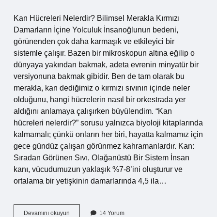
Kan Hücreleri Nelerdir? Bilimsel Merakla Kırmızı
Damarların İçine Yolculuk İnsanoğlunun bedeni,
görünenden çok daha karmaşık ve etkileyici bir
sistemle çalışır. Bazen bir mikroskopun altına eğilip o
dünyaya yakından bakmak, adeta evrenin minyatür bir
versiyonuna bakmak gibidir. Ben de tam olarak bu
merakla, kan dediğimiz o kırmızı sıvının içinde neler
olduğunu, hangi hücrelerin nasıl bir orkestrada yer
aldığını anlamaya çalışırken büyülendim. “Kan
hücreleri nelerdir?” sorusu yalnızca biyoloji kitaplarında
kalmamalı; çünkü onların her biri, hayatta kalmamız için
gece gündüz çalışan görünmez kahramanlardır. Kan:
Sıradan Görünen Sıvı, Olağanüstü Bir Sistem İnsan
kanı, vücudumuzun yaklaşık %7-8’ini oluşturur ve
ortalama bir yetişkinin damarlarında 4,5 ila…
Kan
Devamını okuyun
14 Yorum