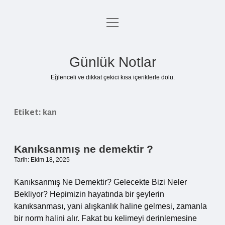
menüyü
Anasayfa
aç
Gizlilik Politikası
Günlük Notlar
Yasal Uyarı
Eğlenceli ve dikkat çekici kısa içeriklerle dolu.
Hakkımızda
Etiket:
kan
Kanıksanmış ne demektir ?
Tarih: Ekim 18, 2025
Kanıksanmış Ne Demektir? Gelecekte Bizi Neler
Bekliyor? Hepimizin hayatında bir şeylerin
kanıksanması, yani alışkanlık haline gelmesi, zamanla
bir norm halini alır. Fakat bu kelimeyi derinlemesine