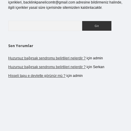
içerikleri,
backlinkpanelicomtr@gmail.com
adresine bildirmeniz halinde,
ilgili içerikler yasal süre içerisinde sitemizden kaldırılacaktır.
Arama
Son Yorumlar
Huzursuz bağırsak sendromu belirtileri nelerdir ?
için
admin
Huzursuz bağırsak sendromu belirtileri nelerdir ?
için
Serkan
Hisseli tapu e devlette görünür mü ?
için
admin
et
ilbet mobil giriş
betexper yeni giriş