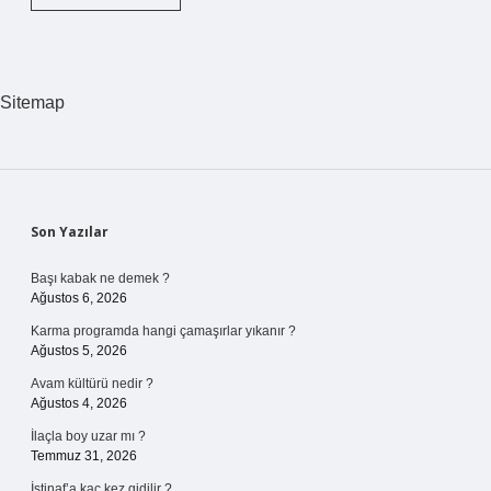
hücreleri
nelerdir
açıklayınız
?
Sitemap
Sidebar
Son Yazılar
Başı kabak ne demek ?
Ağustos 6, 2026
Karma programda hangi çamaşırlar yıkanır ?
Ağustos 5, 2026
Avam kültürü nedir ?
Ağustos 4, 2026
İlaçla boy uzar mı ?
Temmuz 31, 2026
İstinaf’a kaç kez gidilir ?