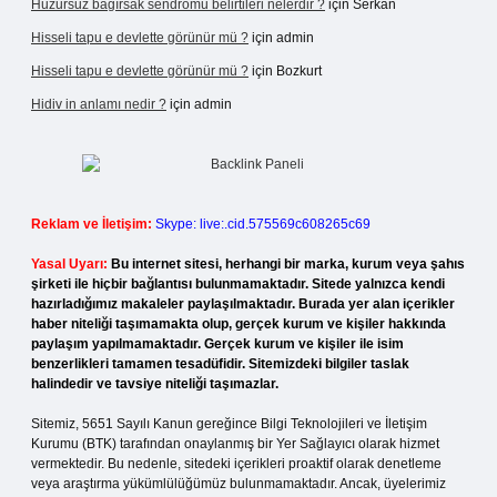
Huzursuz bağırsak sendromu belirtileri nelerdir ?
için
Serkan
Hisseli tapu e devlette görünür mü ?
için
admin
Hisseli tapu e devlette görünür mü ?
için
Bozkurt
Hidiv in anlamı nedir ?
için
admin
Reklam ve İletişim:
Skype: live:.cid.575569c608265c69
Yasal Uyarı:
Bu internet sitesi, herhangi bir marka, kurum veya şahıs
şirketi ile hiçbir bağlantısı bulunmamaktadır. Sitede yalnızca kendi
hazırladığımız makaleler paylaşılmaktadır. Burada yer alan içerikler
haber niteliği taşımamakta olup, gerçek kurum ve kişiler hakkında
paylaşım yapılmamaktadır. Gerçek kurum ve kişiler ile isim
benzerlikleri tamamen tesadüfidir. Sitemizdeki bilgiler taslak
halindedir ve tavsiye niteliği taşımazlar.
Sitemiz, 5651 Sayılı Kanun gereğince Bilgi Teknolojileri ve İletişim
Kurumu (BTK) tarafından onaylanmış bir Yer Sağlayıcı olarak hizmet
vermektedir. Bu nedenle, sitedeki içerikleri proaktif olarak denetleme
veya araştırma yükümlülüğümüz bulunmamaktadır. Ancak, üyelerimiz