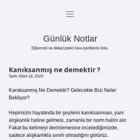
menüyü
Anasayfa
aç
Gizlilik Politikası
Günlük Notlar
Yasal Uyarı
Eğlenceli ve dikkat çekici kısa içeriklerle dolu.
Hakkımızda
Kanıksanmış ne demektir ?
Tarih: Ekim 18, 2025
Kanıksanmış Ne Demektir? Gelecekte Bizi Neler
Bekliyor?
Hepimizin hayatında bir şeylerin kanıksanması, yani
alışkanlık haline gelmesi, zamanla bir norm halini alır.
Fakat bu kelimeyi derinlemesine incelediğimizde,
sadece alışkanlıkla sınırlı olmadığını görürüz.