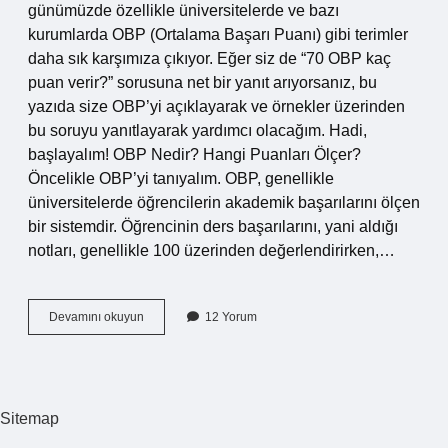
günümüzde özellikle üniversitelerde ve bazı
kurumlarda OBP (Ortalama Başarı Puanı) gibi terimler
daha sık karşımıza çıkıyor. Eğer siz de “70 OBP kaç
puan verir?” sorusuna net bir yanıt arıyorsanız, bu
yazıda size OBP’yi açıklayarak ve örnekler üzerinden
bu soruyu yanıtlayarak yardımcı olacağım. Hadi,
başlayalım! OBP Nedir? Hangi Puanları Ölçer?
Öncelikle OBP’yi tanıyalım. OBP, genellikle
üniversitelerde öğrencilerin akademik başarılarını ölçen
bir sistemdir. Öğrencinin ders başarılarını, yani aldığı
notları, genellikle 100 üzerinden değerlendirirken,…
70
Devamını okuyun
12 Yorum
OBP
kaç
puan
verir
?
Sitemap