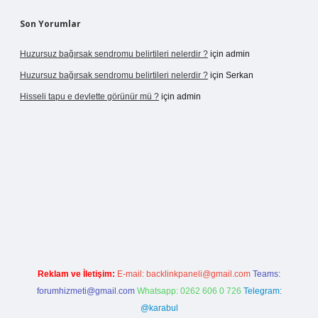
Son Yorumlar
Huzursuz bağırsak sendromu belirtileri nelerdir ?
için
admin
Huzursuz bağırsak sendromu belirtileri nelerdir ?
için
Serkan
Hisseli tapu e devlette görünür mü ?
için
admin
etexper yeni giriş
Reklam ve İletişim:
E-mail:
backlinkpaneli@gmail.com
Teams:
forumhizmeti@gmail.com
Whatsapp: 0262 606 0 726
Telegram:
@karabul