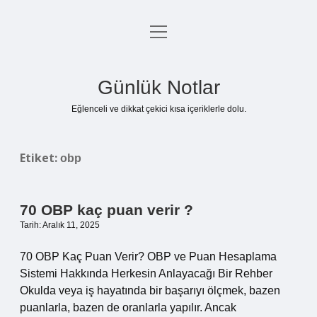
menüyü
Anasayfa
aç
Gizlilik Politikası
Günlük Notlar
Yasal Uyarı
Eğlenceli ve dikkat çekici kısa içeriklerle dolu.
Hakkımızda
Etiket:
obp
70 OBP kaç puan verir ?
Tarih: Aralık 11, 2025
70 OBP Kaç Puan Verir? OBP ve Puan Hesaplama
Sistemi Hakkında Herkesin Anlayacağı Bir Rehber
Okulda veya iş hayatında bir başarıyı ölçmek, bazen
puanlarla, bazen de oranlarla yapılır. Ancak