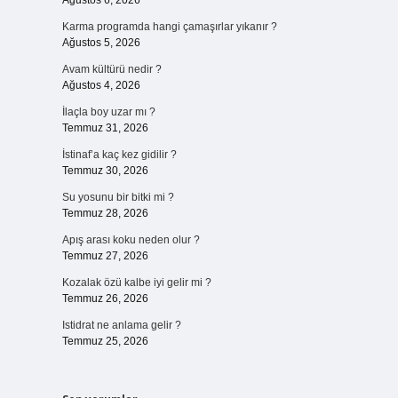
Ağustos 6, 2026
Karma programda hangi çamaşırlar yıkanır ?
Ağustos 5, 2026
Avam kültürü nedir ?
Ağustos 4, 2026
İlaçla boy uzar mı ?
Temmuz 31, 2026
İstinaf’a kaç kez gidilir ?
Temmuz 30, 2026
Su yosunu bir bitki mi ?
Temmuz 28, 2026
Apış arası koku neden olur ?
Temmuz 27, 2026
Kozalak özü kalbe iyi gelir mi ?
Temmuz 26, 2026
Istidrat ne anlama gelir ?
Temmuz 25, 2026