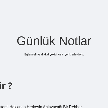
Günlük Notlar
Eğlenceli ve dikkat çekici kısa içeriklerle dolu.
r ?
temi Hakkında Herkesin Anlayacağı Bir Rehber