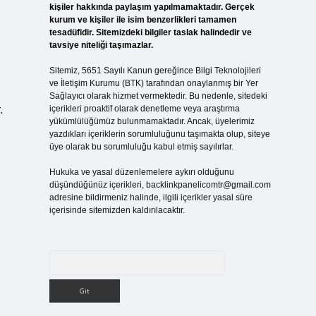
kişiler hakkında paylaşım yapılmamaktadır. Gerçek
kurum ve kişiler ile isim benzerlikleri tamamen
tesadüfidir. Sitemizdeki bilgiler taslak halindedir ve
tavsiye niteliği taşımazlar.
Sitemiz, 5651 Sayılı Kanun gereğince Bilgi Teknolojileri
ve İletişim Kurumu (BTK) tarafından onaylanmış bir Yer
Sağlayıcı olarak hizmet vermektedir. Bu nedenle, sitedeki
.
içerikleri proaktif olarak denetleme veya araştırma
yükümlülüğümüz bulunmamaktadır. Ancak, üyelerimiz
yazdıkları içeriklerin sorumluluğunu taşımakta olup, siteye
üye olarak bu sorumluluğu kabul etmiş sayılırlar.
Hukuka ve yasal düzenlemelere aykırı olduğunu
düşündüğünüz içerikleri,
backlinkpanelicomtr@gmail.com
adresine bildirmeniz halinde, ilgili içerikler yasal süre
içerisinde sitemizden kaldırılacaktır.
Arama