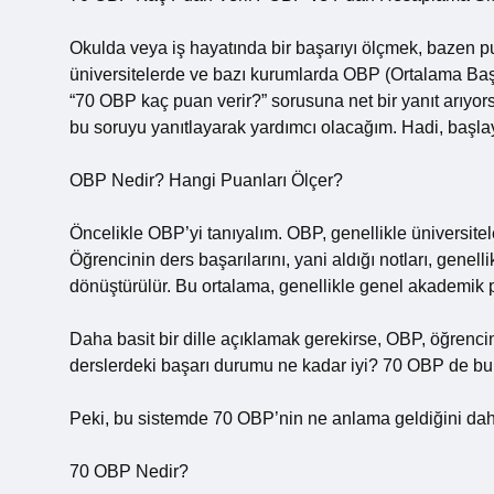
Okulda veya iş hayatında bir başarıyı ölçmek, bazen p
üniversitelerde ve bazı kurumlarda OBP (Ortalama Başar
“70 OBP kaç puan verir?” sorusuna net bir yanıt arıyor
bu soruyu yanıtlayarak yardımcı olacağım. Hadi, başla
OBP Nedir? Hangi Puanları Ölçer?
Öncelikle OBP’yi tanıyalım. OBP, genellikle üniversitel
Öğrencinin ders başarılarını, yani aldığı notları, genel
dönüştürülür. Bu ortalama, genellikle genel akademik p
Daha basit bir dille açıklamak gerekirse, OBP, öğrencin
derslerdeki başarı durumu ne kadar iyi? 70 OBP de bun
Peki, bu sistemde 70 OBP’nin ne anlama geldiğini dah
70 OBP Nedir?