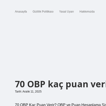
Anasayfa
Gizlilik Politikası
Yasal Uyarı
Hakkımızda
70 OBP kaç puan veri
Tarih: Aralık 11, 2025
70 OBP Kaç Puan Verir? OBP ve Puan Hesaplama Sis