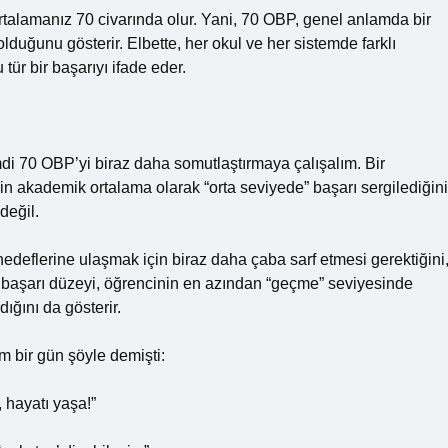
ortalamanız 70 civarında olur. Yani, 70 OBP, genel anlamda bir
olduğunu gösterir. Elbette, her okul ve her sistemde farklı
tür bir başarıyı ifade eder.
di 70 OBP’yi biraz daha somutlaştırmaya çalışalım. Bir
 akademik ortalama olarak “orta seviyede” başarı sergilediğini
değil.
deflerine ulaşmak için biraz daha çaba sarf etmesi gerektiğini
bu başarı düzeyi, öğrencinin en azından “geçme” seviyesinde
ığını da gösterir.
m bir gün şöyle demişti:
 hayatı yaşa!”