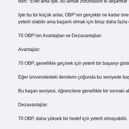
Ben: “Evet ama işte, 80 almak zorundasın ki akşamlar ‘ç
İşte bu tür küçük anlar, OBP’nin gerçekte ne kadar ö
yeterli olabilir ama başarılı olmak için biraz daha fazla
70 OBP’nin Avantajları ve Dezavantajları
Avantajlar:
70 OBP, genellikle geçmek için yeterli bir başarıyı göste
Eğer üniversitedeki derslerin çoğunda bu seviyede başa
Bu başarı seviyesi, öğrencilere genellikle bir sonraki 
Dezavantajlar:
70 OBP, daha yüksek bir hedef için yeterli olmayabilir.