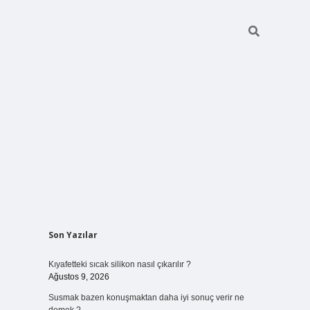
Sidebar
Son Yazılar
elexbet
ilbet mobil gi
Kıyafetteki sıcak silikon nasıl çıkarılır ?
Ağustos 9, 2026
Susmak bazen konuşmaktan daha iyi sonuç verir ne