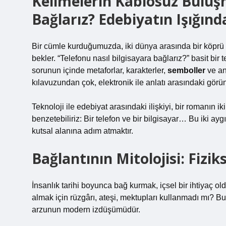
Kelimelerin Kablosuz Buluşm
Bağlarız? Edebiyatın Işığın
Bir cümle kurduğumuzda, iki dünya arasında bir köprü 
bekler. “Telefonu nasıl bilgisayara bağlarız?” basit bir
sorunun içinde metaforlar, karakterler,
semboller
ve
an
kılavuzundan çok, elektronik ile anlatı arasındaki görün
Teknoloji ile edebiyat arasındaki ilişkiyi, bir romanın 
benzetebiliriz: Bir telefon ve bir bilgisayar… Bu iki ay
kutsal alanına adım atmaktır.
Bağlantının Mitolojisi: Fizi
İnsanlık tarihi boyunca bağ kurmak, içsel bir ihtiyaç
almak için rüzgârı, ateşi, mektupları kullanmadı mı? B
arzunun modern izdüşümüdür.