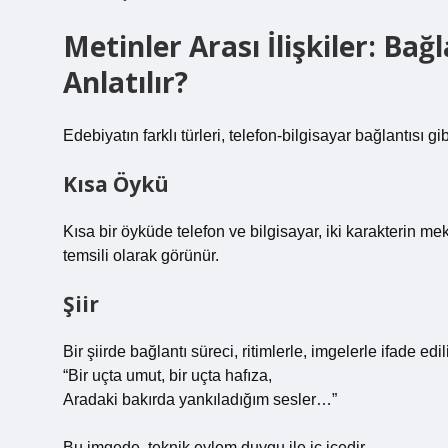
Metinler Arası İlişkiler: Bağ
Anlatılır?
Edebiyatın farklı türleri, telefon‑bilgisayar bağlantısı gib
Kısa Öykü
Kısa bir öyküde telefon ve bilgisayar, iki karakterin mek
temsili olarak görünür.
Şiir
Bir şiirde bağlantı süreci, ritimlerle, imgelerle ifade edili
“Bir uçta umut, bir uçta hafıza,
Aradaki bakırda yankıladığım sesler…”
Bu imgede, teknik eylem duygu ile iç içedir.