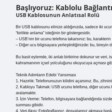
Başlıyoruz: Kablolu Bağlant
USB Kablosunun Anlatısal Rolü
Bir USB kablosunu elinize aldığınızda, sadece iki ucu
“birlikte anlama” isteğinin bir göstergesidir.
– USB’nin bir ucunu telefona takarsınız: bu, karakterin 
– Diğer ucu bilgisayara yerleştirdiğinizde: bu, bireyin
Bu basit eylemde, iki anlatı birbirine dokunur ve veri, is
kahramanının içsel yolculuğunu okuyucuya açması gib
Teknik Adımların Edebi Yansıması
1. Hazırlık: Telefonunuzun kilidini açarsınız. Bu, zihnini
2. Kabloyu Takmak: USB ucunu telefona, diğer ucunu bil
aralamaktır.
3. İzin Verme: Telefon, bilgisayara bağlandığında sizden
sunması gibidir.
4. Veri Akışı: Fotoğraflarınız, dosyalarınız akmaya başl