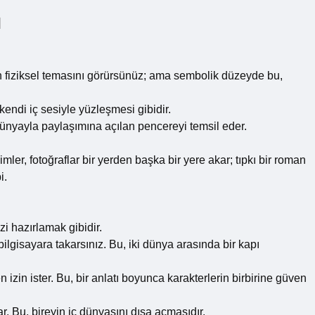
ı
n fiziksel temasını görürsünüz; ama sembolik düzeyde bu,
kendi iç sesiyle yüzleşmesi gibidir.
 dünyayla paylaşımına açılan pencereyi temsil eder.
imler, fotoğraflar bir yerden başka bir yere akar; tıpkı bir roman
i.
zi hazırlamak gibidir.
gisayara takarsınız. Bu, iki dünya arasında bir kapı
 izin ister. Bu, bir anlatı boyunca karakterlerin birbirine güven
ar. Bu, bireyin iç dünyasını dışa açmasıdır.