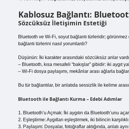
Kablosuz Bağlantı: Bluetooth
Sözcüksüz İletişimin Estetiği
Bluetooth ve Wi‑Fi, soyut bağlantı türleridir; görünmez da
bağlantı türlerini nasıl yorumlardı?
Düşünün: İki karakter arasındaki sözcüksüz anlar vard
– Bluetooth, kısa mesafeli “bakışlar” gibidir: iki aygıt ya
– Wi‑Fi dosya paylaşımı, mekânlar arası ağlarla bağlana
Bu tür bağlantılar, bir anlatıda sessizlik ile kelime aras
Bluetooth ile Bağlantı Kurma – Edebi Adımlar
1. Bluetooth’u Açmak: İki aygıtın da Bluetooth’unu açars
2. Eşleştirme: Aygıtları eşleştirmek, iki bilincin karşılık
3. Paylaşım: Dosyalar, fotoğraflar aktığında, anlatı ayn