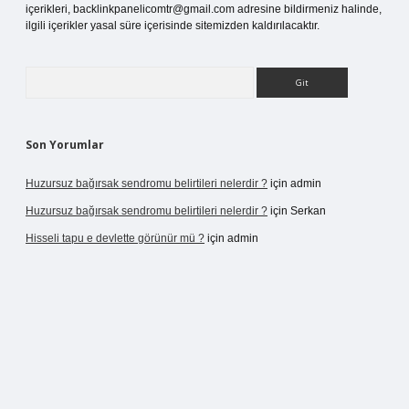
içerikleri,
backlinkpanelicomtr@gmail.com
adresine bildirmeniz halinde,
ilgili içerikler yasal süre içerisinde sitemizden kaldırılacaktır.
Arama
Son Yorumlar
Huzursuz bağırsak sendromu belirtileri nelerdir ?
için
admin
Huzursuz bağırsak sendromu belirtileri nelerdir ?
için
Serkan
Hisseli tapu e devlette görünür mü ?
için
admin
giriş