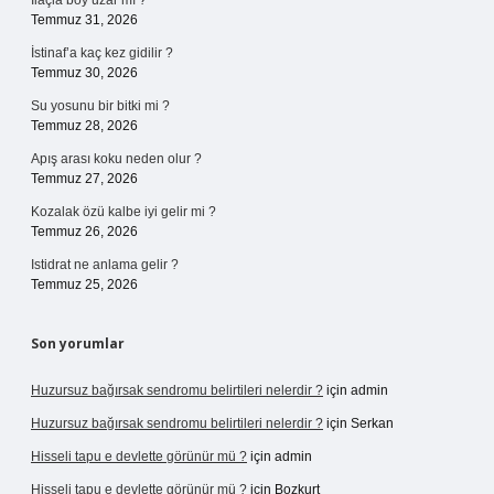
İlaçla boy uzar mı ?
Temmuz 31, 2026
İstinaf’a kaç kez gidilir ?
Temmuz 30, 2026
Su yosunu bir bitki mi ?
Temmuz 28, 2026
Apış arası koku neden olur ?
Temmuz 27, 2026
Kozalak özü kalbe iyi gelir mi ?
Temmuz 26, 2026
Istidrat ne anlama gelir ?
Temmuz 25, 2026
Son yorumlar
Huzursuz bağırsak sendromu belirtileri nelerdir ?
için
admin
Huzursuz bağırsak sendromu belirtileri nelerdir ?
için
Serkan
Hisseli tapu e devlette görünür mü ?
için
admin
Hisseli tapu e devlette görünür mü ?
için
Bozkurt